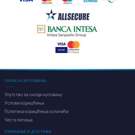
ОНЛАЈН КУПОВИНА
Упутство за онлајн куповину
Услови коришћења
Политика коришћења колачића
Честа питања
ПЛАЋАЊЕ И ДОСТАВА