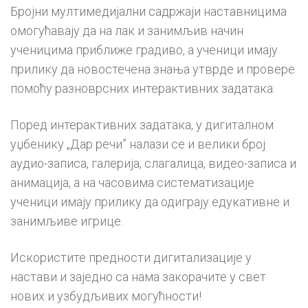
Бројни мултимедијални садржаји наставницима
омогућавају да на лак и занимљив начин
ученицима приближе градиво, а ученици имају
прилику да новостечена знања утврде и провере
помоћу разноврсних интерактивних задатака.
Поред интерактивних задатака, у дигиталном
уџбенику „Дар речи” налази се и велики број
аудио-записа, галерија, слагалица, видео-записа и
анимација, а на часовима систематизације
ученици имају прилику да одиграју едукативне и
занимљиве игрице.
Искористите предности дигитализације у
настави и заједно са нама закорачите у свет
нових и узбудљивих могућности!