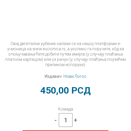
Овај дигитални уџбеник налази се на нашој платформи е-
учионица на www.eucionica.rs, а уколико га поручите, кôд за
откључавање ћете добити путем имејла (у случају плаћања
платном картицом) или уз рачун (у случају плаћања поузећем
приликом испоруке).
Издавач:
Нови Логос
450,00
РСД
Комада
-
+
Српски
језик