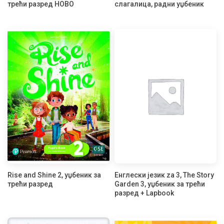
трећи разред НОВО
слагалица, радни уџбеник
Rise and Shine 2, уџбеник за
Енглески језик za 3, The Story
трећи разред
Garden 3, уџбеник за трећи
разред + Lapbook