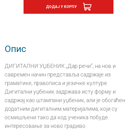
3
ДОДАЈ У КОРПУ
граматика,
дигитални
уџбеник
-
годишња
претплата
количина
Опис
ДИГИТАЛНИ УЏБЕНИК „Дар речи”, на нов и
савремен начин представља садржаје из
граматике, правописа и језичке културе.
Дигитални уџбеник задржава исту форму и
садржај као штампани уџбеник, али је обогаћен
додатним дигиталним материјалима, који су
осмишљени тако да код ученика побуде
интересовање за ново градиво.