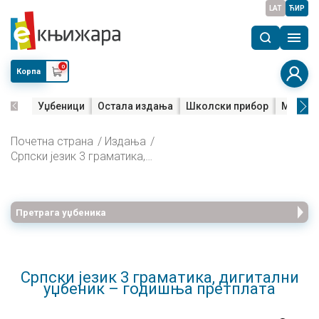
LAT
ЋИР
0
Корпа
Уџбеници
Остала издања
Школски прибор
Мала м
Почетна страна
Издања
Српски језик 3 граматика, дигитални уџбеник – годишња претплата
Претрага уџбеника
Српски језик 3 граматика, дигитални
уџбеник – годишња претплата