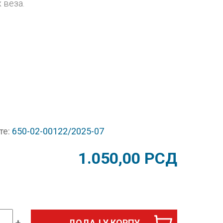
 веза.
те:
650-02-00122/2025-07
1.050,00
РСД
+
ДОДАЈ У КОРПУ