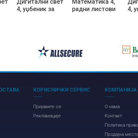
вет
Дигитални свет
Математика 4,
Диг
4, уџбеник за
радни листови
4, 
ред
четврти разред
за четврти
чет
ле
основне школе
разред на
осн
м
на русинском
босанском
на 
језику
језику
јез
ОСТАВА
КОРИСНИЧКИ СЕРВИС
КОМПАНИЈА
Пријавите се
О нама
Рекламације
Контакт
Политика прив
Продајна мест