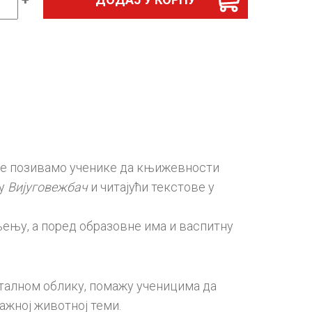
и
ка
ти
д
ина
ве позивамо ученике да књижевности
ку
Вијуговежбач
и читајући текстове у
љењу, а поред образовне има и васпитну
италном облику, помажу ученицима да
важној животној теми.