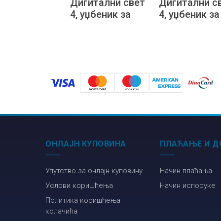
Дигитални свет
Дигитални с
4, уџбеник за
4, уџбеник за
четврти разред
четврти раз
на мађарском
основне шко
језику
на босанско
језику
ОНЛАЈН КУПОВИНА
ПЛАЋАЊЕ И Д
Упутство за онлајн куповину
Начин плаћања
Услови коришћења
Начин испоруке
Политика коришћења
колачића