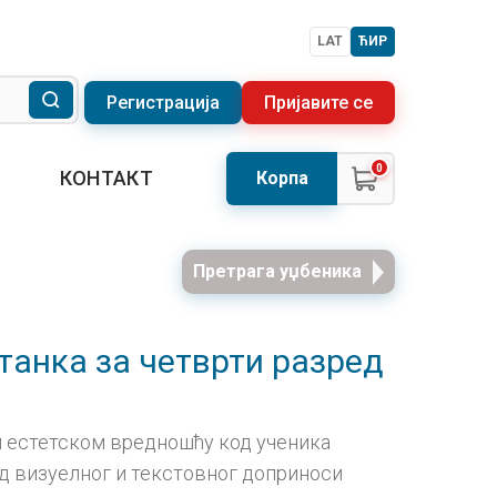
LAT
ЋИР
Регистрација
Пријавите се
0
КОНТАКТ
Корпа
Претрага уџбеника
итанка за четврти разред
м естетском вредношћу код ученика
лад визуелног и текстовног доприноси