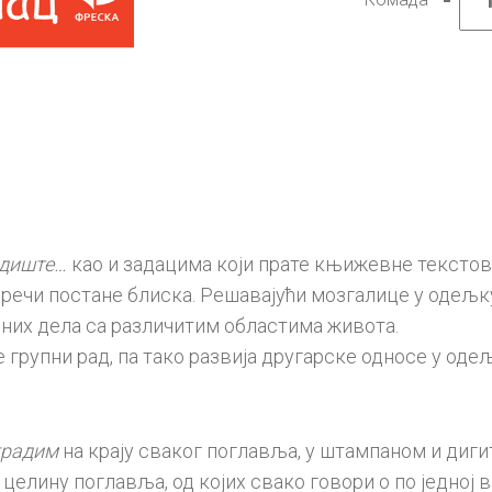
Српск
језик
4,
Читан
за
четвр
разре
НОВО
колич
едиште…
као и задацима који прате књижевне тексто
т речи постане блиска. Решавајући мозгалице у одељ
них дела са различитим областима живота.
 групни рад, па тако развија другарске односе у оде
градим
на крају сваког поглавља, у штампаном и диг
 целину поглавља, од којих свако говори о по једној 