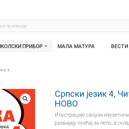
s
КОЛСКИ ПРИБОР
МАЛА МАТУРА
ВЕСТИ
Српски језик 4, Читанка за четврти разред НОВО
Српски језик 4, Ч
НОВО
Илустрације својом изузетно
развијају осећај за лепо, а ск