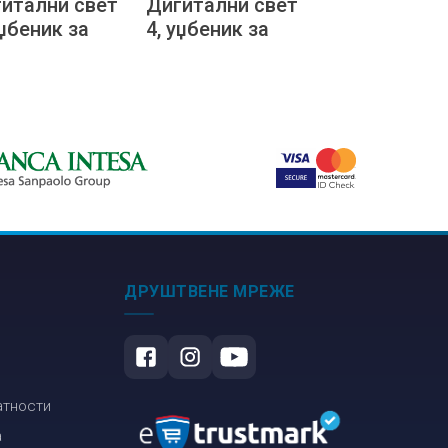
итални свет
Дигитални свет
уџбеник за
4, уџбеник за
врти разред
четврти разред
овне школе
основне школе
бугарском
на словачком
ику
језику
ДРУШТВЕНЕ МРЕЖЕ
атности
а