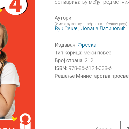
остваривању међупредметних
Аутори:
(Имена аутора су поређана по азбучном реду)
Вук Секач,
Јована Латиновић
Фреска
Издавач:
меки повез
Тип корица:
212
Број страна:
978-86-6124-038-6
ISBN:
Решење Министарства просве
-
Комада