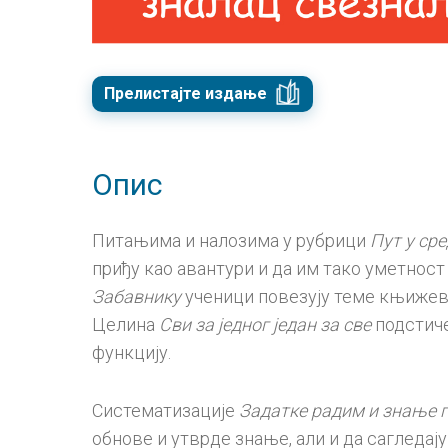
Прелистајте издање
Опис
Питањима и налозима у рубрици
Пут у ср
приђу као авантури и да им тако уметнос
Забавнику
ученици повезују теме књижев
Целина
Сви за једног један за све
подстиче
функцију.
Систематизације
Задатке радим и знање 
обнове и утврде знање, али и да сагледају