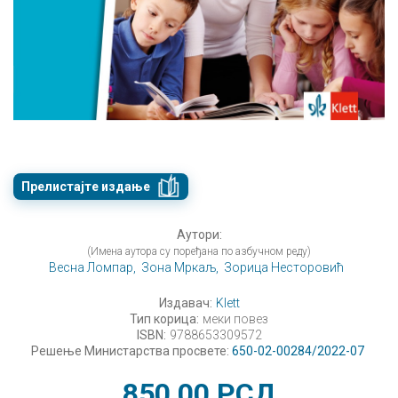
Прелистајте издање
Аутори:
(Имена аутора су поређана по азбучном реду)
Весна Ломпар,
Зона Мркаљ,
Зорица Несторовић
Издавач:
Klett
Тип корица:
меки повез
ISBN:
9788653309572
Решење Министарства просвете:
650-02-00284/2022-07
850,00
РСД