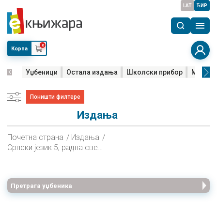
LAT
ЋИР
0
Корпа
Уџбеници
Остала издања
Школски прибор
Мала м
Поништи филтере
Издања
Почетна страна
Издања
Српски језик 5, радна свеска за пети разред
Претрага уџбеника