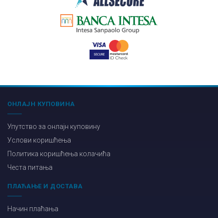
ОНЛАЈН КУПОВИНА
Упутство за онлајн куповину
Услови коришћења
Политика коришћења колачића
Честа питања
ПЛАЋАЊЕ И ДОСТАВА
Начин плаћања