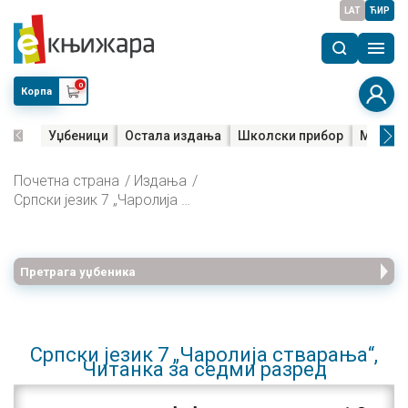
LAT
ЋИР
0
Корпа
Уџбеници
Остала издања
Школски прибор
Мала м
Почетна страна
Издања
Српски језик 7 „Чаролија стварања“, Читанка за седми разред
Претрага уџбеника
Српски језик 7 „Чаролија стварања“,
Читанка за седми разред