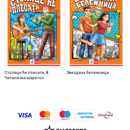
Столице ће плесати, 8.
Звездана бележница
Читалачки маратон