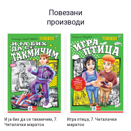
Повезани
производи
И ја бих да се такмичим, 7.
Игра птица, 7. Читалачки
Читалачки маратон
маратон