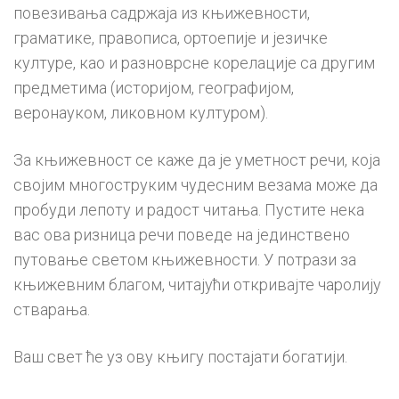
повезивања садржаја из књижевности,
граматике, правописа, ортоепије и језичке
културе, као и разноврсне корелације са другим
предметима (историјом, географијом,
веронауком, ликовном културом).
За књижевност се каже да је уметност речи, која
својим многоструким чудесним везама може да
пробуди лепоту и радост читања. Пустите нека
вас ова ризница речи поведе на jединствено
путовање светом књижевности. У потрази за
књижевним благом, читајући откривајте чаролију
стварања.
Ваш свет ће уз ову књигу постајати богатији.