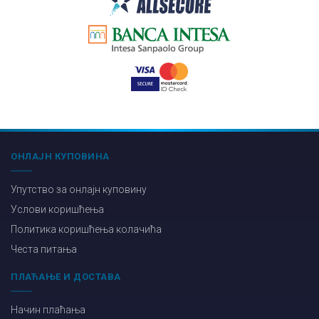
ОНЛАЈН КУПОВИНА
Упутство за онлајн куповину
Услови коришћења
Политика коришћења колачића
Честа питања
ПЛАЋАЊЕ И ДОСТАВА
Начин плаћања