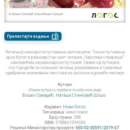
Прелистајте издање
Читање је нека врста путовања светом речи. Током путовања
кроз богат и разноврстан свет читанке „Чаролија стварања”
наилазићеш на разноврсне путоказе. Сваки од путоказа
постоји да би ти олакшао читање, разумевање и тумачење
одабраних књижевних текстова из школске и домаће лектире.
Аутори:
(Имена аутора су поређана по азбучном реду)
Бошко Сувајџић,
Наташа Станковић Шошо
Издавач:
Нови Логос
Тип корица:
меки повез
Број страна:
288
ISBN:
9788661094583
Решење Министарства просвете:
650-02-00591/2019-07