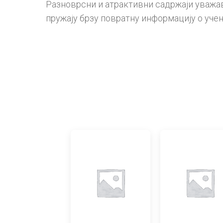
Разноврсни и атрактивни садржаји уважав
пружају брзу повратну информацију о уче