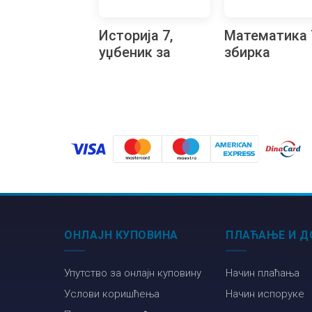
Историја 7,
Математика 
уџбеник за
збирка
седми разред
задатака за
седми разре
ОНЛАЈН КУПОВИНА
ПЛАЋАЊЕ И Д
Упутство за онлајн куповину
Начин плаћања
Услови коришћења
Начин испоруке