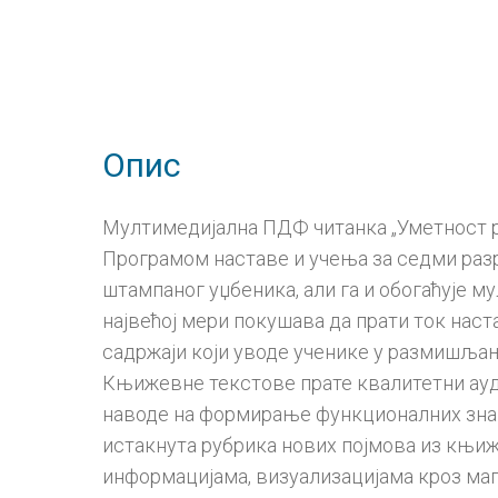
Опис
Мултимедијална ПДФ читанка „Уметност ре
Програмом наставе и учења за седми раз
штампаног уџбеника, али га и обогаћује 
највећој мери покушава да прати ток наст
садржаји који уводе ученике у размишљање
Књижевне текстове прате квалитетни ауди
наводе на формирање функционалних знања
истакнута рубрика нових појмова из књи
информацијама, визуализацијама кроз мапе