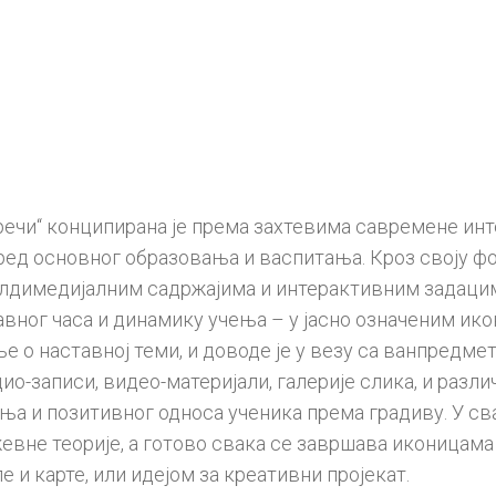
чи“ конципирана је према захтевима савремене инте
ред основног образовања и васпитања. Кроз своју ф
мулдимедијалним садржајима и интерактивним задацим
авног часа и динамику учења – у јасно означеним ик
 о наставној теми, и доводе је у везу са ванпредме
о-записи, видео-материјали, галерије слика, и разли
 и позитивног односа ученика према градиву. У свак
жевне теорије, а готово свака се завршава иконица
 и карте, или идејом за креативни пројекат.