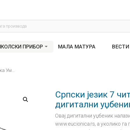
s
КОЛСКИ ПРИБОР
МАЛА МАТУРА
ВЕСТИ
Српски језик 7 читанка Уметност речи, дигитални уџбеник – годишња претплата
Српски језик 7 чи
дигитални уџбени
Овај дигитални уџбеник налази
www.eucionica.rs, а уколико г