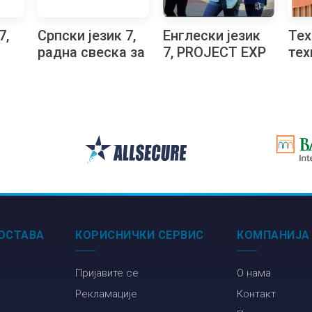
7,
Српски језик 7,
Енглески језик
Тех
радна свеска за
7, PROJECT EXP
тех
седми разред
3, уџбеник за 7
мат
д
разред основне
кон
школе
обл
сед
ОСТАВА
КОРИСНИЧКИ СЕРВИС
КОМПАНИЈА
Пријавите се
О нама
Рекламације
Контакт