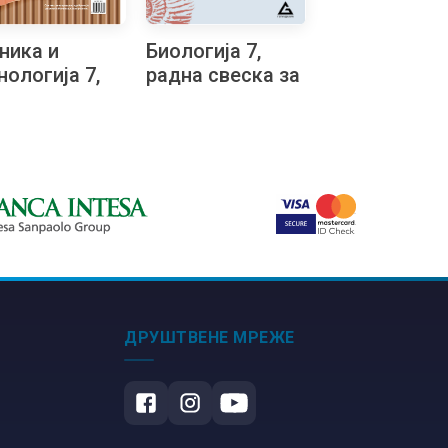
ника и
Биологија 7,
нологија 7,
радна свеска за
еријали за
седми разред
структорско
иковање за
ми разред
ДРУШТВЕНЕ МРЕЖЕ