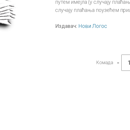
путем имејла (у случају плаћањ
случају плаћања поузећем при
Нови Логос
Издавач:
-
Комада
Српск
језик
7
читан
Уметн
речи,
дигит
уџбен
-
годи
претп
колич