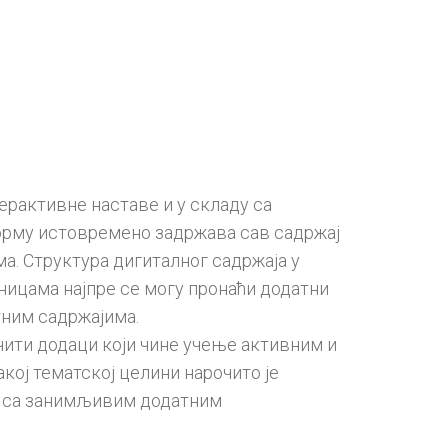
рактивне наставе и у складу са
орму истовремено задржава сав садржај
а. Структура дигиталног садржаја у
оницама најпре се могу пронаћи додатни
тним садржајима.
чити додаци који чине учење активним и
ој тематској целини нарочито је
ма са занимљивим додатним