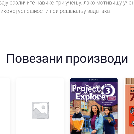
ају различите навике при учењу, лако мотивишу учен
никовој успешности при решавању задатака.
Повезани производи