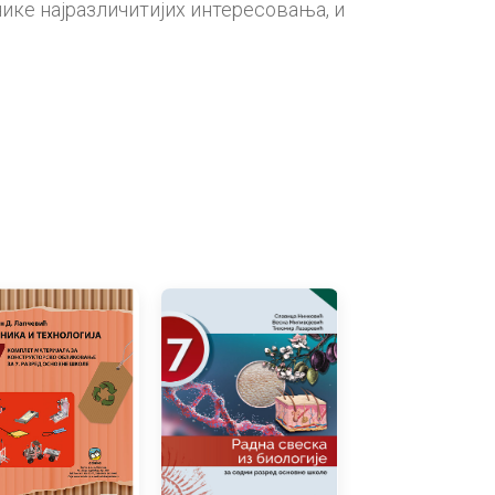
ике најразличитијих интересовања, и