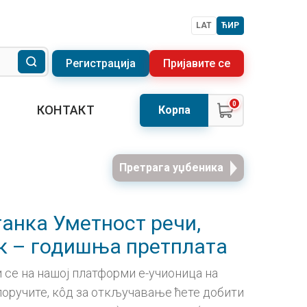
LAT
ЋИР
Регистрација
Пријавите се
0
КОНТАКТ
Корпа
Претрага уџбеника
танка Уметност речи,
к – годишња претплата
 се на нашој платформи е-учионица на
а поручите, кôд за откључавање ћете добити