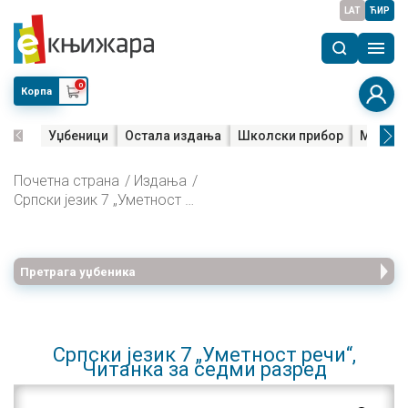
LAT
ЋИР
0
Корпа
Уџбеници
Остала издања
Школски прибор
Мала м
Почетна страна
Издања
Српски језик 7 „Уметност речи“, Читанка за седми разред
Претрага уџбеника
Српски језик 7 „Уметност речи“,
Читанка за седми разред