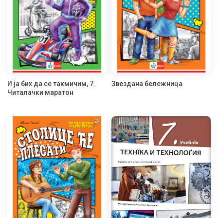
И ја бих да се такмичим, 7.
Звездана бележница
Читалачки маратон