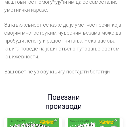
маштовитост, омогућујући им да се самостално
уметнички изразе.
За књижевност се каже да је уметност речи, која
својим многоструким, чудесним везама може да
пробуди лепоту и радост читања. Нека вас ова
књига поведе на јединствено путовање светом
књижевности.
Ваш свет ће уз ову књигу постајати богатији.
Повезани
производи