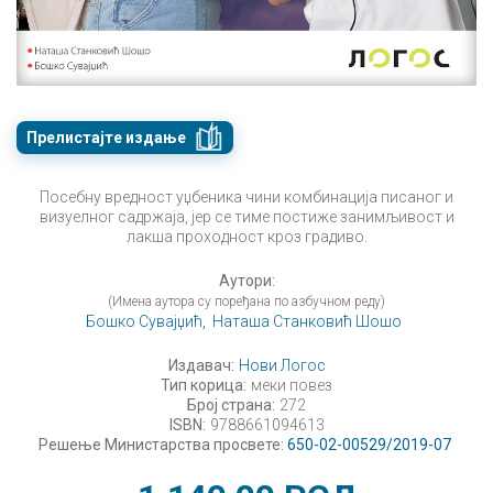
Прелистајте издање
Посебну вредност уџбеника чини комбинација писаног и
визуелног садржаја, јер се тиме постиже занимљивост и
лакша проходност кроз градиво.
Аутори:
(Имена аутора су поређана по азбучном реду)
Бошко Сувајџић,
Наташа Станковић Шошо
Издавач:
Нови Логос
Тип корица:
меки повез
Број страна:
272
ISBN:
9788661094613
Решење Министарства просвете:
650-02-00529/2019-07