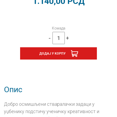
1.140,00
РСД
Комада
-
+
Српски
језик
7
ДОДАЈ У КОРПУ
„Уметност
речи“,
Читанка
за
седми
разред
количина
Опис
Добро осмишљени стваралачки задаци у
уџбенику подстичу ученичку креативност и