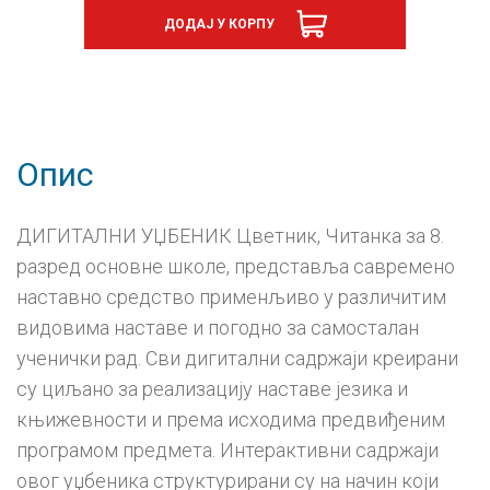
8
ДОДАЈ У КОРПУ
читанка,
дигитални
уџбеник
-
годишња
претплата
количина
Опис
ДИГИТАЛНИ УЏБЕНИК Цветник, Читанка за 8.
разред основне школе, представља савремено
наставно средство применљиво у различитим
видовима наставе и погодно за самосталан
ученички рад. Сви дигитални садржаји креирани
су циљано за реализацију наставе језика и
књижевности и према исходима предвиђеним
програмом предмета. Интерактивни садржаји
овог уџбеника структурирани су на начин који