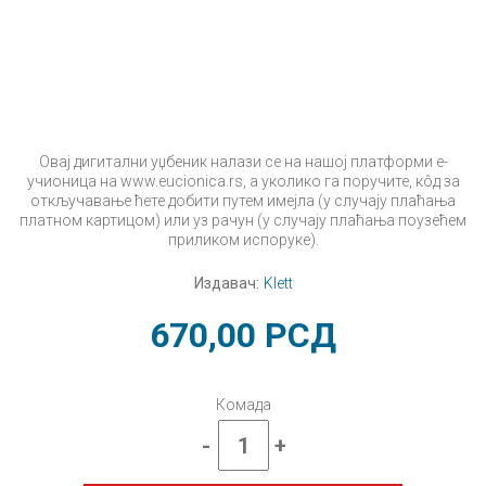
Овај дигитални уџбеник налази се на нашој платформи е-
учионица на www.eucionica.rs, а уколико га поручите, кôд за
откључавање ћете добити путем имејла (у случају плаћања
платном картицом) или уз рачун (у случају плаћања поузећем
приликом испоруке).
Издавач:
Klett
670,00
РСД
Комада
-
+
Српски
језик