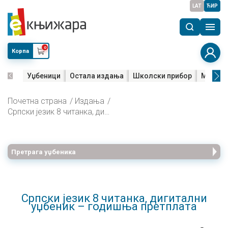
LAT
ЋИР
0
Корпа
Уџбеници
Остала издања
Школски прибор
Мала м
Почетна страна
Издања
Српски језик 8 читанка, дигитални уџбеник – годишња претплата
Претрага уџбеника
Српски језик 8 читанка, дигитални
уџбеник – годишња претплата