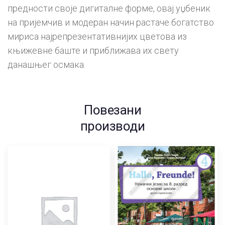
предности своје дигиталне форме, овај уџбеник
на пријемчив и модеран начин растаче богатство
мириса најрепрезентативнијих цветова из
књижевне баште и приближава их свету
данашњег осмака.
Повезани
производи