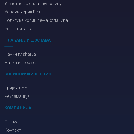
Упутство за онлајн куповину
Услови коришћења
Политика коришћења колачића
Честа питања
ПЛАЋАЊЕ И ДОСТАВА
Начин плаћања
Начин испоруке
КОРИСНИЧКИ СЕРВИС
Пријавите се
Рекламације
КОМПАНИЈА
О нама
Контакт