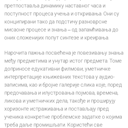
претпоставља динамику наставног часа и
поступност процеса учења и откривања. Они су
конципирани тако да подстичу разноврсне
мисаоне процесе и знања ‒ од запамћивања до
оних сложенијих попут синтезе и креирања.
Нарочита пажња посвећена је повезивању знања
међу предметима и унутар истог предмета. Томе
доприносе едукативни филмови, уметничке
интерпретације књижевних текстова у аудио-
записима, као и бројне галерије слика које, поред
предочавања и илустровања појмова, времена,
ликова и уметничких дела, такође и проширују
хоризонте истраживања и постављају пред
ученика конкретне проблемске задатке о којима
треба даље промишљати. Користећи све