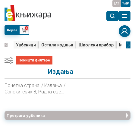
LAT
ЋИР
0
Корпа
Уџбеници
Остала издања
Школски прибор
Мала м
Поништи филтере
Издања
Почетна страна
Издања
Српски језик 8, Радна свеска за осми разред
Претрага уџбеника