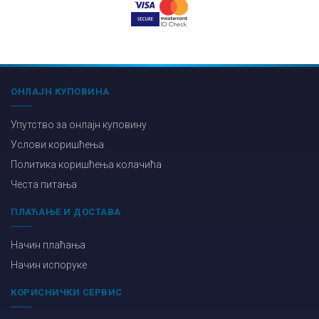
ОНЛАЈН КУПОВИНА
Упутство за онлајн куповину
Услови коришћења
Политика коришћења колачића
Честа питања
ПЛАЋАЊЕ И ДОСТАВА
Начин плаћања
Начин испоруке
КОРИСНИЧКИ СЕРВИС