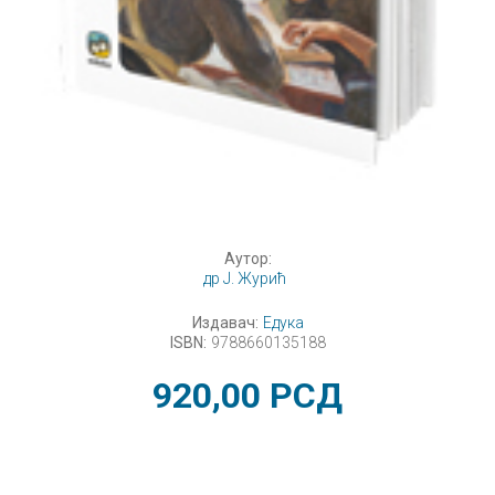
Аутор:
др Ј. Журић
Издавач:
Едука
ISBN:
9788660135188
920,00
РСД