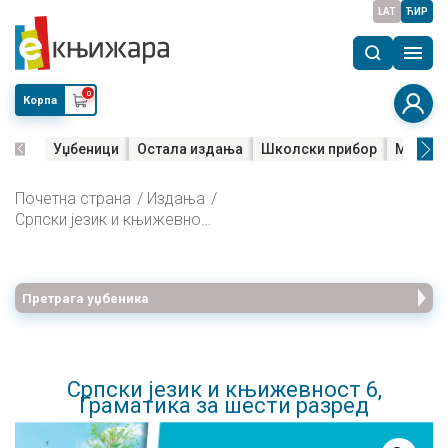
LAT
ЋИР
0
Корпа
Уџбеници
Остала издања
Школски прибор
Мала м
Почетна страна
Издања
Српски језик и књижевност 6, Граматика за шести разред
Претрага уџбеника
Српски језик и књижевност 6,
Граматика за шести разред