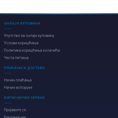
ОНЛАЈН КУПОВИНА
Упутство за онлајн куповину
Услови коришћења
Политика коришћења колачића
Честа питања
ПЛАЋАЊЕ И ДОСТАВА
Начин плаћања
Начин испоруке
КОРИСНИЧКИ СЕРВИС
Пријавите се
Рекламације