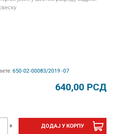
свеску.
вете:
650-02-00083/2019 -07
640,00
РСД
+
ДОДАЈ У КОРПУ
и