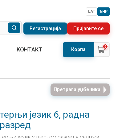
LAT
ЋИР
Регистрација
Пријавите се
0
КОНТАКТ
Корпа
Претрага уџбеника
терњи језик 6, радна
 разред
терњи језик у шестом разреду садржи