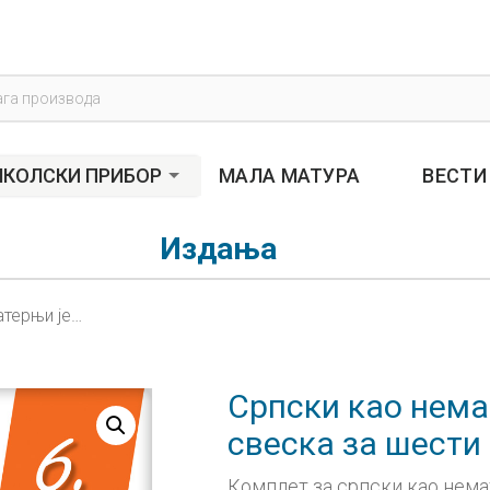
s
КОЛСКИ ПРИБОР
МАЛА МАТУРА
ВЕСТИ
Издања
Српски као нематерњи језик 6, радна свеска за шести разред
Српски као нема
свеска за шести
Комплет за српски као нема