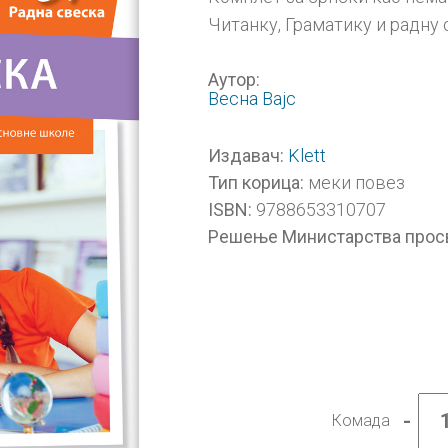
Читанку, Граматику и радну 
Аутор:
Весна Вајс
Klett
Издавач:
меки повез
Тип корица:
9788653310707
ISBN:
Решење Министарства прос
-
Комада
Српск
као