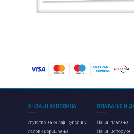
ОНЛАЈН КУПОВИНА
ПЛАЋАЊЕ И Д
Упутство за онлајн куповину
Начин плаћања
Услови коришћења
Начин испоруке