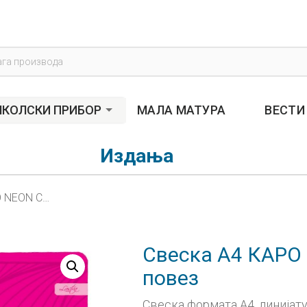
s
КОЛСКИ ПРИБОР
МАЛА МАТУРА
ВЕСТИ
Издања
Свеска А4 КАРО NEON COLORS меки повез
Свеска А4 КАРО
повез
Свеска формата А4, линијатур