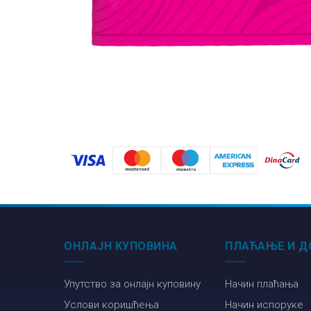
ОНЛАЈН КУПОВИНА
ПЛАЋАЊЕ И Д
Упутство за онлајн куповину
Начин плаћања
Услови коришћења
Начин испоруке