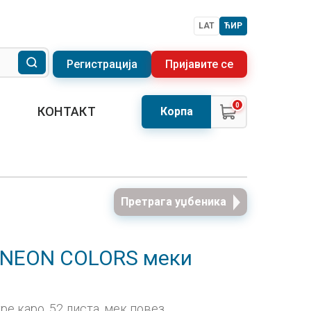
LAT
ЋИР
Регистрација
Пријавите се
0
КОНТАКТ
Корпа
Претрага уџбеника
 NEON COLORS меки
е каро, 52 листа, мек повез,