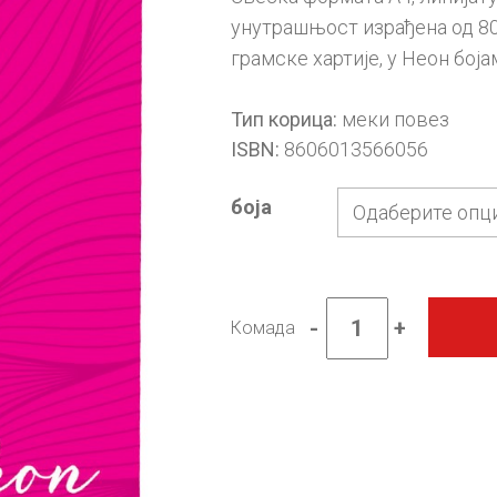
унутрашњост израђена од 80 
грамске хартије, у Неон боја
меки повез
Тип корица:
8606013566056
ISBN:
боја
-
+
Комада
Свеска
А4
КАРО
NEON
COLORS
меки
повез
количина