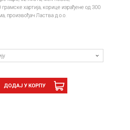
грамске хартија, корице израђене од 300
ма, произвођач Ластва д.о.о.
ДОДАЈ У КОРПУ