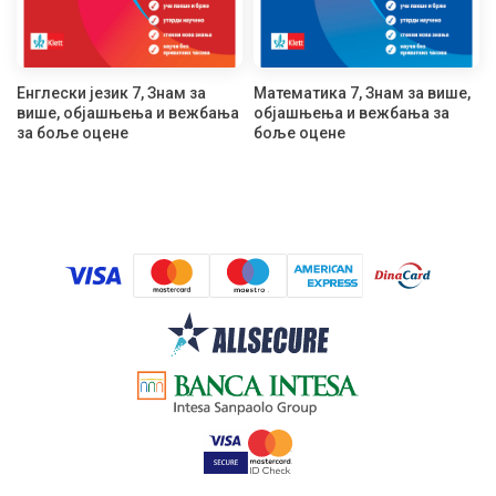
Енглески језик 7, Знам за
Математика 7, Знам за више,
више, објашњења и вежбања
објашњења и вежбања за
за боље оцене
боље оцене