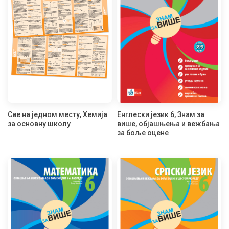
Све на једном месту, Хемија
Енглески језик 6, Знам за
за основну школу
више, објашњења и вежбања
за боље оцене