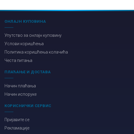
ОНЛАЈН КУПОВИНА
Упутство за онлајн куповину
Услови коришћења
Политика коришћења колачића
Честа питања
ПЛАЋАЊЕ И ДОСТАВА
Начин плаћања
Начин испоруке
КОРИСНИЧКИ СЕРВИС
Пријавите се
Рекламације