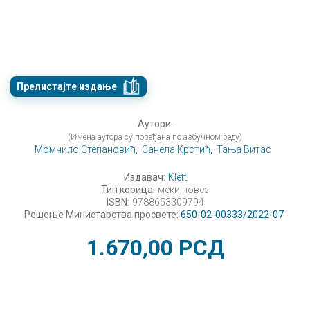
Прелистајте издање
Аутори:
(Имена аутора су поређана по азбучном реду)
Момчило Степановић,
Санела Крстић,
Тања Витас
Издавач:
Klett
Тип корица:
меки повез
ISBN:
9788653309794
Решење Министарства просвете:
650-02-00333/2022-07
1.670,00
РСД