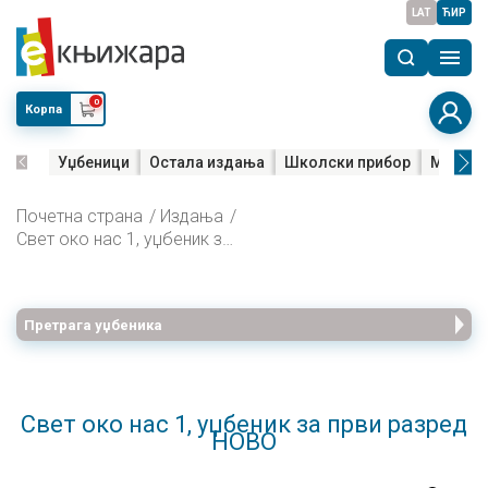
LAT
ЋИР
0
Корпа
Уџбеници
Остала издања
Школски прибор
Мала м
Почетна страна
Издања
Свет око нас 1, уџбеник за први разред НОВО
Претрага уџбеника
Свет око нас 1, уџбеник за први разред
НОВО