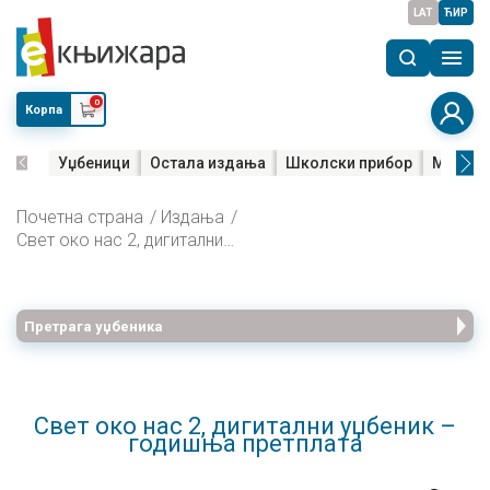
LAT
ЋИР
0
Корпа
Уџбеници
Остала издања
Школски прибор
Мала м
Почетна страна
Издања
Свет око нас 2, дигитални уџбеник – годишња претплата
Претрага уџбеника
Свет око нас 2, дигитални уџбеник –
годишња претплата