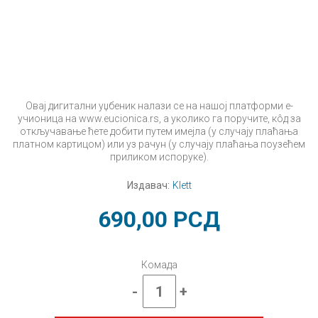
Овај дигитални уџбеник налази се на нашој платформи е-
учионица на www.eucionica.rs, а уколико га поручите, кôд за
откључавање ћете добити путем имејла (у случају плаћања
платном картицом) или уз рачун (у случају плаћања поузећем
приликом испоруке).
Издавач:
Klett
690,00
РСД
Комада
-
+
Свет
око