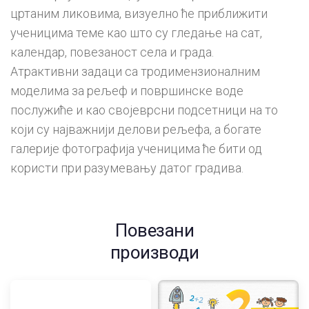
цртаним ликовима, визуелно ће приближити
ученицима теме као што су гледање на сат,
календар, повезаност села и града.
Атрактивни задаци са тродимензионалним
моделима за рељеф и површинске воде
послужиће и као својеврсни подсетници на то
који су најважнији делови рељефа, а богате
галерије фотографија ученицима ће бити од
користи при разумевању датог градива.
Повезани
производи