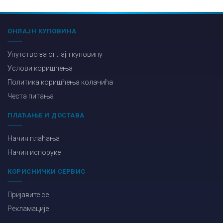
ОНЛАЈН КУПОВИНА
Упутство за онлајн куповину
Услови коришћења
Политика коришћења колачића
Честа питања
ПЛАЋАЊЕ И ДОСТАВА
Начин плаћања
Начин испоруке
КОРИСНИЧКИ СЕРВИС
Пријавите се
Рекламације