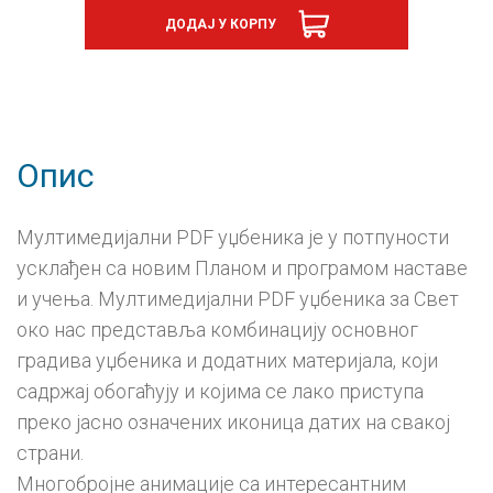
нас
ДОДАЈ У КОРПУ
2,
дигитални
уџбеник
-
годишња
претплата
количина
Опис
Мултимедијални PDF уџбеника је у потпуности
усклађен са новим Планом и програмом наставе
и учења. Мултимедијални PDF уџбеника за Свет
око нас представља комбинацију основног
градива уџбеника и додатних материјала, који
садржај обогаћују и којима се лако приступа
преко јасно означених иконица датих на свакој
страни.
Многобројне анимације са интересантним