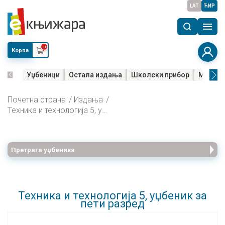
LAT
ЋИР
0
Корпа
Уџбеници
Остала издања
Школски прибор
Мала м
Почетна страна
Издања
Техника и технологија 5, уџбеник за пети разред
Претрага уџбеника
Техника и технологија 5, уџбеник за
пети разред