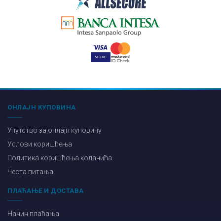
ОНЛАЈН КУПОВИНА
Упутство за онлајн куповину
Услови коришћења
Политика коришћења колачића
Честа питања
ПЛАЋАЊЕ И ДОСТАВА
Начин плаћања