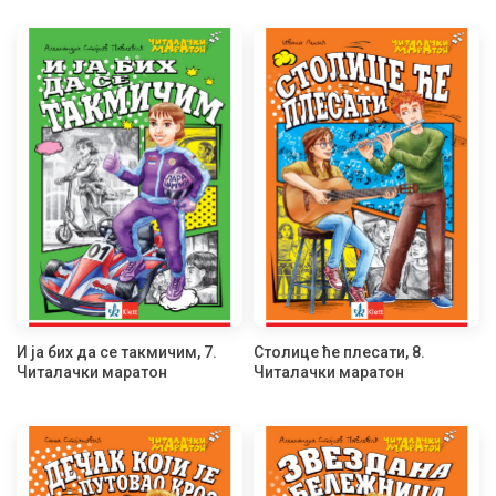
И ја бих да се такмичим, 7.
Столице ће плесати, 8.
Читалачки маратон
Читалачки маратон