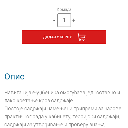
Комада
-
+
Техника
и
технологија
ДОДАЈ У КОРПУ
6,
е-
уџбеник
-
годишња
претплата
количина
Опис
Навигација е-уџбеника омогућава једноставно и
лако кретање кроз садржаје.
Постоје садржаји намењени припреми за часове
практичног рада у кабинету, теоријски садржаји,
садржаји за утврђивање и проверу знања,