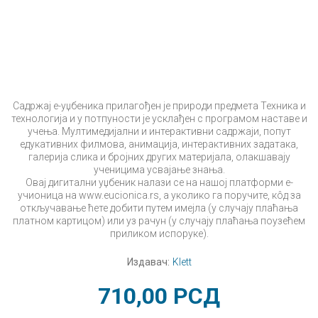
Садржај е-уџбеника прилагођен је природи предмета Техника и
технологија и у потпуности је усклађен с програмом наставе и
учења. Мултимедијални и интерактивни садржаји, попут
едукативних филмова, анимација, интерактивних задатака,
галерија слика и бројних других материјала, олакшавају
ученицима усвајање знања.
Овај дигитални уџбеник налази се на нашој платформи е-
учионица на www.eucionica.rs, а уколико га поручите, кôд за
откључавање ћете добити путем имејла (у случају плаћања
платном картицом) или уз рачун (у случају плаћања поузећем
приликом испоруке).
Издавач:
Klett
710,00
РСД