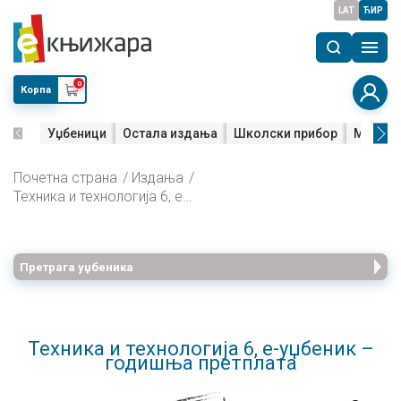
LAT
ЋИР
0
Корпа
Уџбеници
Остала издања
Школски прибор
Мала м
Почетна страна
Издања
Техника и технологија 6, е-уџбеник – годишња претплата
Претрага уџбеника
Техника и технологија 6, е-уџбеник –
годишња претплата