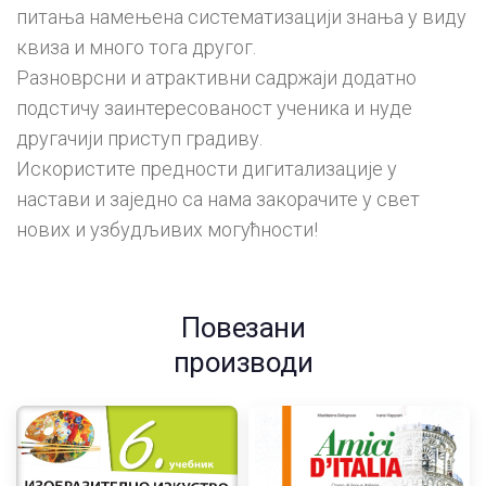
питања намењена систематизацији знања у виду
квиза и много тога другог.
Разноврсни и атрактивни садржаји додатно
подстичу заинтересованост ученика и нуде
другачији приступ градиву.
Искористите предности дигитализације у
настави и заједно са нама закорачите у свет
нових и узбудљивих могућности!
Повезани
производи