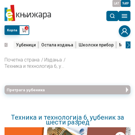
LAT
ЋИР
0
Корпа
Уџбеници
Остала издања
Школски прибор
Мала м
Почетна страна
Издања
Техника и технологија 6, уџбеник за шести разред
Претрага уџбеника
Техника и технологија 6, уџбеник за
шести разред