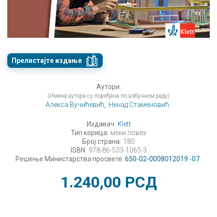
Прелистајте издање
Аутори:
(Имена аутора су поређана по азбучном реду)
Алекса Вучићевић,
Ненад Стаменовић
Издавач:
Klett
Тип корица:
меки повез
Број страна:
180
ISBN:
978-86-533-1065-3
Решење Министарства просвете:
650-02-0008012019 -07
1.240,00
РСД