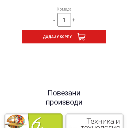
Комада
-
+
Техника
и
технологија
ДОДАЈ У КОРПУ
6,
уџбеник
за
шести
разред
количина
Повезани
производи