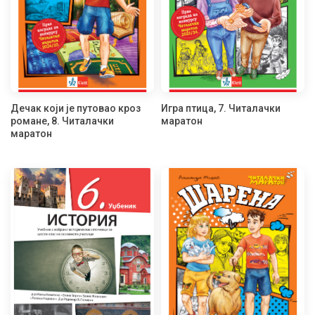
Дечак који је путовао кроз
Игра птица, 7. Читалачки
романе, 8. Читалачки
маратон
маратон