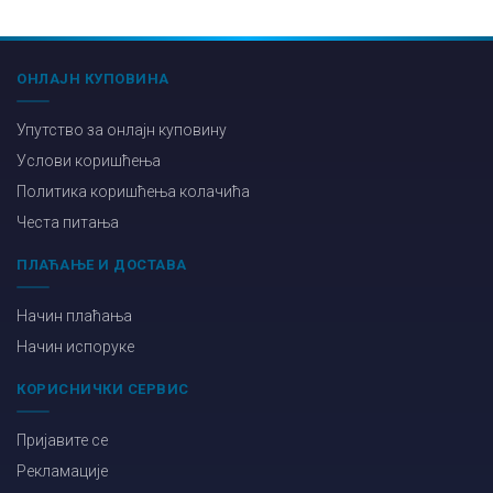
ОНЛАЈН КУПОВИНА
Упутство за онлајн куповину
Услови коришћења
Политика коришћења колачића
Честа питања
ПЛАЋАЊЕ И ДОСТАВА
Начин плаћања
Начин испоруке
КОРИСНИЧКИ СЕРВИС
Пријавите се
Рекламације