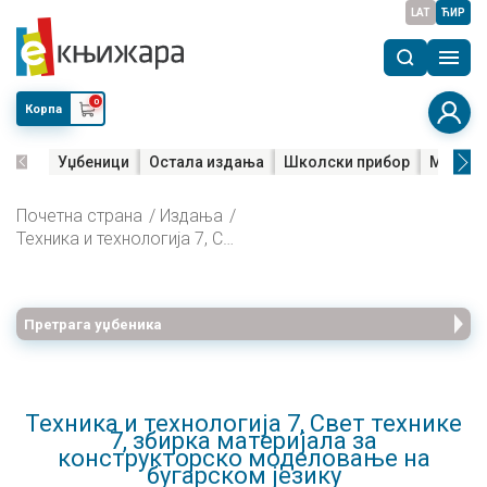
LAT
ЋИР
0
Корпа
Уџбеници
Остала издања
Школски прибор
Мала м
Почетна страна
Издања
Техника и технологија 7, Свет технике 7, збирка материјала за конструкторско моделовање на бугарском језику
Претрага уџбеника
Техника и технологија 7, Свет технике
7, збирка материјала за
конструкторско моделовање на
бугарском језику