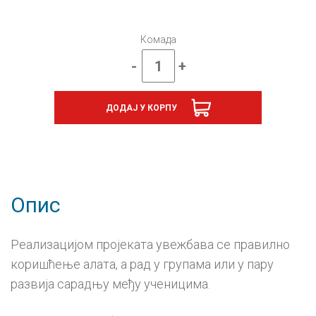
Комада
-
+
Техника
и
технологија
ДОДАЈ У КОРПУ
7,
Свет
технике
7,
збирка
материјала
за
Опис
конструкторско
моделовање
на
бугарском
Реализацијом пројеката увежбава се правилно
језику
количина
коришћење алата, а рад у групама или у пару
развија сарадњу међу ученицима.