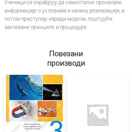
Ученици се охрабрују да самостално проналазе
информације о условима и начину реализације, а
потом приступају изради модела, поштујући
захтеване принципе и процедуре.
Повезани
производи