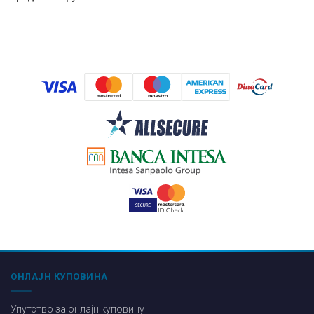
ОНЛАЈН КУПОВИНА
Упутство за онлајн куповину