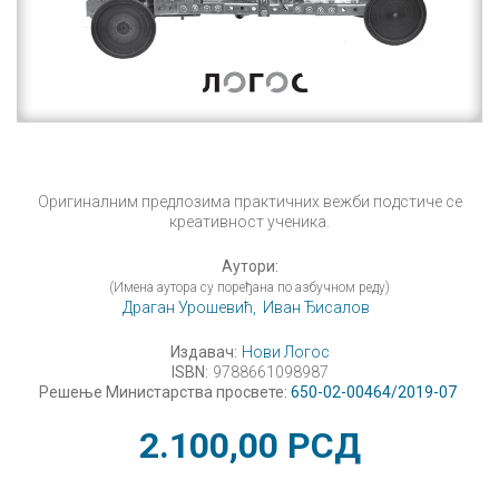
Оригиналним предлозима практичних вежби подстиче се
креативност ученика.
Аутори:
(Имена аутора су поређана по азбучном реду)
Драган Урошевић,
Иван Ђисалов
Издавач:
Нови Логос
ISBN:
9788661098987
Решење Министарства просвете:
650-02-00464/2019-07
2.100,00
РСД