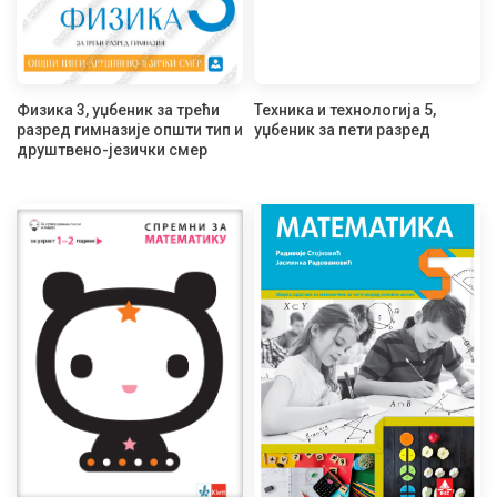
Физика 3, уџбеник за трећи
Техника и технологија 5,
разред гимназије општи тип и
уџбеник за пети разред
друштвено-језички смер