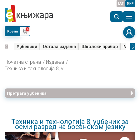
LAT
ЋИР
0
Корпа
Уџбеници
Остала издања
Школски прибор
Мала м
Почетна страна
Издања
Техника и технологија 8, уџбеник за осми разред на босанском језику
Претрага уџбеника
Техника и технологија 8, уџбеник за
осми разред на босанском језику