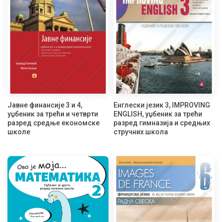
Јавне финансије 3 и 4,
Енглески језик 3, IMPROVING
уџбеник за трећи и четврти
ENGLISH, уџбеник за трећи
разред средње економске
разред гимназија и средњих
школе
стручних школа