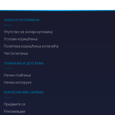
ОНЛАЈН КУПОВИНА
Упутство за онлајн куповину
Услови коришћења
Политика коришћења колачића
Честа питања
ПЛАЋАЊЕ И ДОСТАВА
Начин плаћања
Начин испоруке
КОРИСНИЧКИ СЕРВИС
Пријавите се
Рекламације