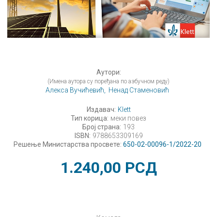
Аутори:
(Имена аутора су поређана по азбучном реду)
Алекса Вучићевић,
Ненад Стаменовић
Издавач:
Klett
Тип корица:
меки повез
Број страна:
193
ISBN:
9788653309169
Решење Министарства просвете:
650-02-00096-1/2022-20
1.240,00
РСД