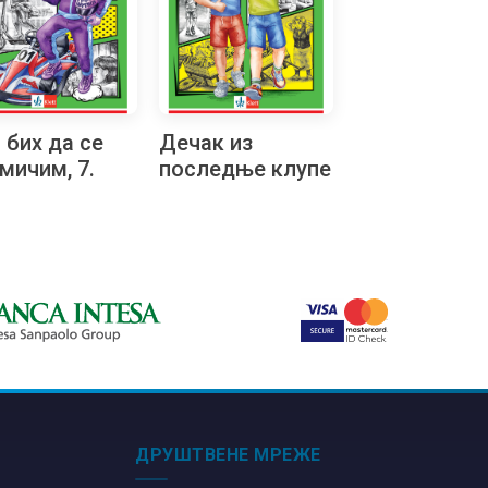
а бих да се
Дечак из
мичим, 7.
последње клупе
алачки
ратон
ДРУШТВЕНЕ МРЕЖЕ