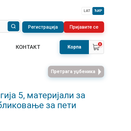
LAT
ЋИР
Регистрација
Пријавите се
0
КОНТАКТ
Корпа
Претрага уџбеника
гија 5, материјали за
бликовање за пети