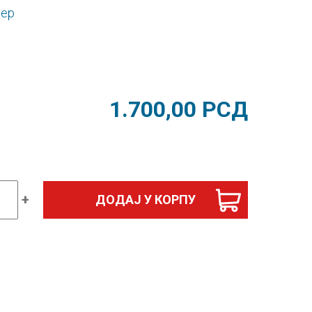
дер
1.700,00
РСД
+
ДОДАЈ У КОРПУ
ка
логија
ијали
рукторско
овање