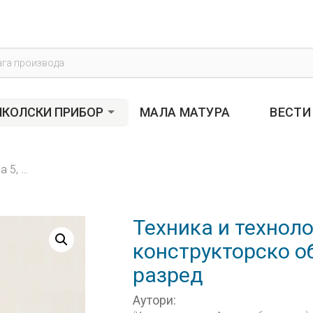
s
КОЛСКИ ПРИБОР
МАЛА МАТУРА
ВЕСТИ
Техника и технологија 5, материјали за конструкторско обликовање за пети разред
Техника и техноло
конструкторско о
разред
Аутори: