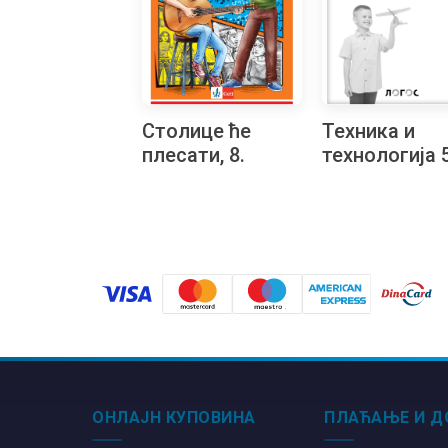
Столице ће
Техника и
плесати, 8.
технологија 5
Читалачки
збирка
маратон
материјала з
конструктор
моделовање
упутством н
бугарском
језику
ОНЛАЈН КУПОВИНА
ПЛАЋАЊЕ И Д