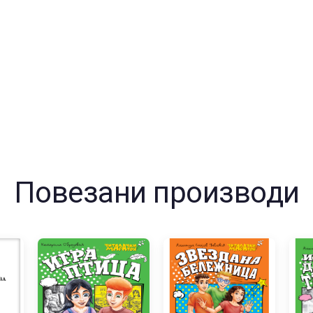
пети
разре
колич
Повезани производи