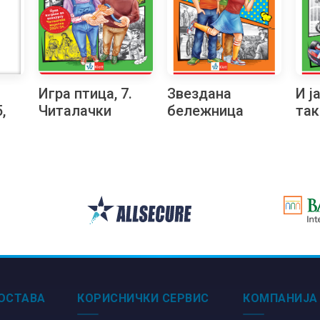
Игра птица, 7.
Звездана
И ј
,
Читалачки
бележница
так
маратон
Чит
а
ма
ско
 са
а
ОСТАВА
КОРИСНИЧКИ СЕРВИС
КОМПАНИЈА