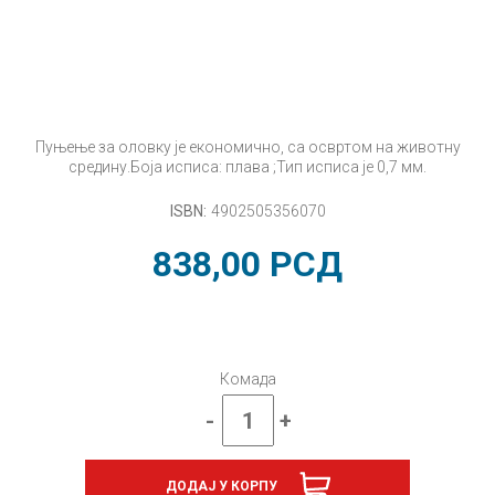
Пуњење за оловку је економично, са освртом на животну
средину.Боја исписа: плава ;Тип исписа је 0,7 мм.
ISBN:
4902505356070
838,00
РСД
Комада
-
+
Уложак
за
FRIXION
ДОДАЈ У КОРПУ
BALL