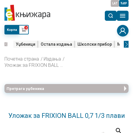
LAT
ЋИР
0
Корпа
Уџбеници
Остала издања
Школски прибор
Мала м
Почетна страна
Издања
Уложак за FRIXION BALL 0,7 1/3 плави
Претрага уџбеника
Уложак за FRIXION BALL 0,7 1/3 плави