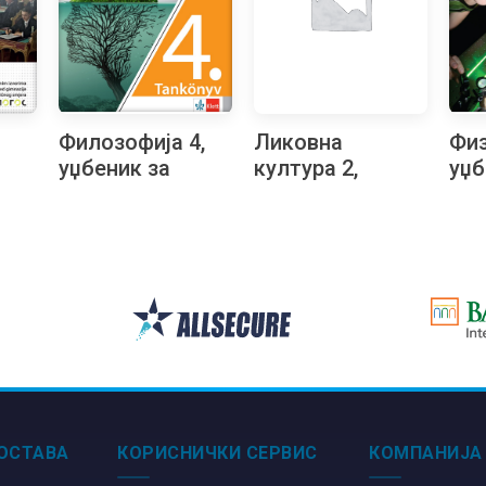
Филозофија 4,
Ликовна
Физ
уџбеник за
култура 2,
уџб
ред
четврти разред
уџбеник за
чет
средње школе
други разред
гим
и
на мађарском
гимназије
при
језику
природно-
ма
ра
математичког
сме
м
смера и општег
ма
типа на
јез
словачком
језику
ОСТАВА
КОРИСНИЧКИ СЕРВИС
КОМПАНИЈА