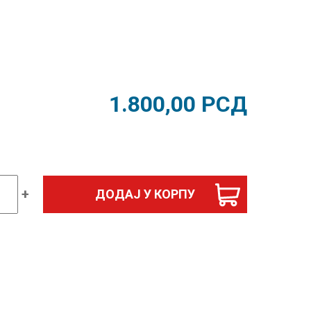
1.800,00
РСД
+
ДОДАЈ У КОРПУ
ски
nd
ик