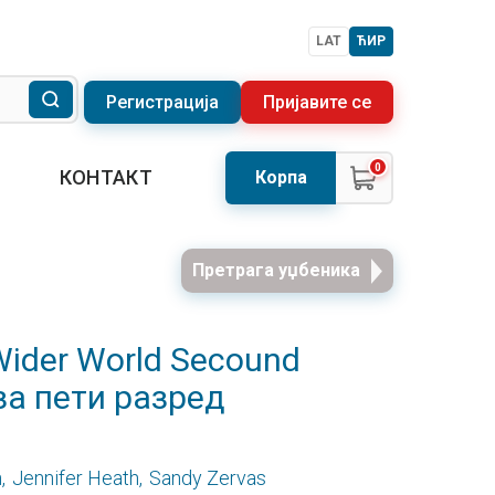
LAT
ЋИР
Регистрација
Пријавите се
0
КОНТАКТ
Корпа
Претрага уџбеника
Wider World Secound
 за пети разред
,
Jennifer Heath,
Sandy Zervas