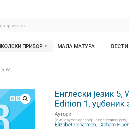
s
КОЛСКИ ПРИБОР
МАЛА МАТУРА
ВЕСТИ
Енглески језик 5, Wider World Secound Edition 1, уџбеник за пети разред
Енглески језик 5, 
Edition 1, уџбеник
Аутори:
(Имена аутора су поређана по азбучном реду)
Elizabeth Sharman,
Graham Fruen