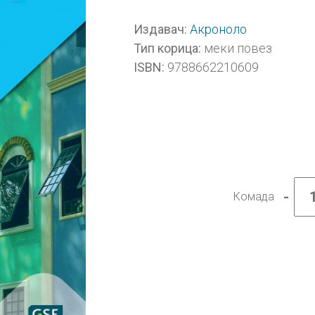
Акроноло
Издавач:
меки повез
Тип корица:
9788662210609
ISBN:
-
Комада
Енгле
језик
5,
Wider
World
Secou
Edition
1,
уџбен