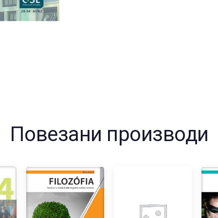
за
пети
разре
колич
Повезани производи