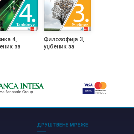
ика 4,
Филозофија 3,
еник за
уџбеник за
врти разред
трећи разред
назије
гимназије на
родно-
бугарском
тематичког
језику
ра на
ђарском
ику
ДРУШТВЕНЕ МРЕЖЕ