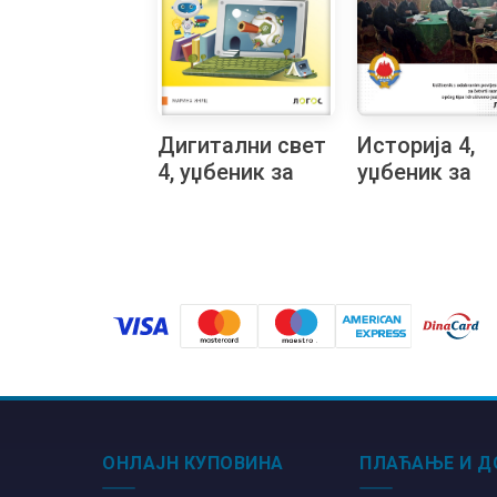
Дигитални свет
Историја 4,
4, уџбеник за
уџбеник за
четврти разред
четврти раз
основне школе
гимназије
на русинском
општег типа 
језику
друштвено-
језичког сме
на хрватско
језику
ОНЛАЈН КУПОВИНА
ПЛАЋАЊЕ И Д