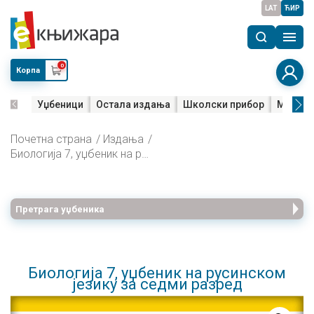
LAT
ЋИР
0
Корпа
Уџбеници
Остала издања
Школски прибор
Мала м
Почетна страна
Издања
Биологија 7, уџбеник на русинском језику за седми разред
Претрага уџбеника
Биологија 7, уџбеник на русинском
језику за седми разред