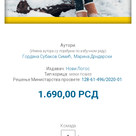
Аутори:
(Имена аутора су поређана по азбучном реду)
Гордана Субаков Симић,
Марина Дрндарски
Издавач:
Нови Логос
Тип корица:
меки повез
Решење Министарства просвете:
128-61-496/2020-01
1.690,00
РСД
Комада