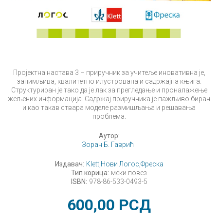
Пројектна настава 3 – приручник за учитеље иновативна је,
занимљива, квалитетно илустрована и садржајна књига.
Структуриран је тако да је лак за прегледање и проналажење
жељених информација. Садржај приручника је пажљиво биран
и као такав ствара моделе размишљања и решавања
проблема.
Аутор:
Зоран Б. Гаврић
Издавач:
Klett,
Нови Логос,
Фреска
Тип корица:
меки повез
ISBN:
978-86-533-0493-5
600,00
РСД