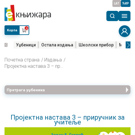
LAT
ЋИР
0
Корпа
Уџбеници
Остала издања
Школски прибор
Мала м
Почетна страна
Издања
Пројектна настава 3 – приручник за учитеље
Претрага уџбеника
Пројектна настава 3 – приручник за
учитеље