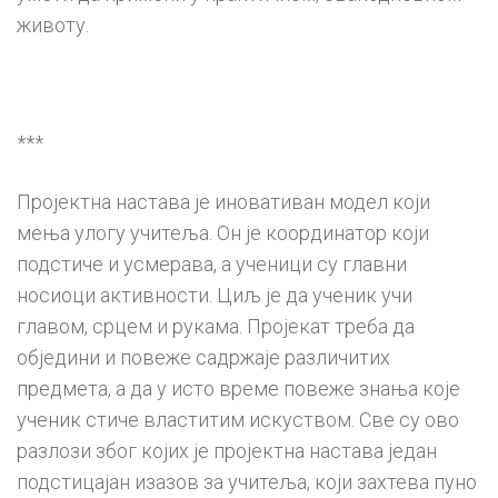
животу.
***
Пројектна настава је иновативан модел који
мења улогу учитеља. Он је координатор који
подстиче и усмерава, а ученици су главни
носиоци активности. Циљ је да ученик учи
главом, срцем и рукама. Пројекат треба да
обједини и повеже садржаје различитих
предмета, а да у исто време повеже знања које
ученик стиче властитим искуством. Све су ово
разлози због којих је пројектна настава један
подстицајан изазов за учитеља, који захтева пуно