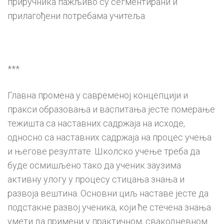
приручника пажљиво су сегментирани и
прилагођени потребама учитеља.
***
Главна промена у савременој концепцији и
пракси образовања и васпитања јесте померање
тежишта са наставних садржаја на исходе,
односно са наставних садржаја на процес учења
и његове резултате. Школско учење треба да
буде осмишљено тако да ученик заузима
активну улогу у процесу стицања знања и
развоја вештина. Основни циљ наставе јесте да
подстакне развој ученика, који ће стечена знања
умети да примени у практичном, свакодневном