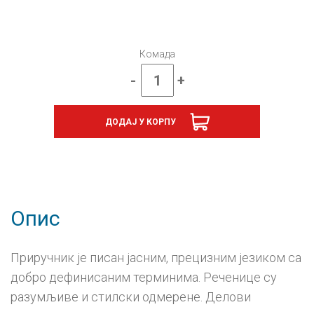
Комада
-
+
Пројектна
настава
3
ДОДАЈ У КОРПУ
–
приручник
за
учитеље
количина
Опис
Приручник је писан јасним, прецизним језиком са
добро дефинисаним терминима. Реченице су
разумљиве и стилски одмерене. Делови