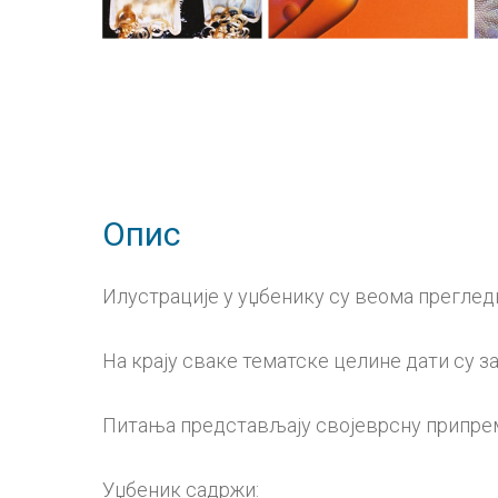
Опис
Илустрације у уџбенику су веома преглед
На крају сваке тематске целине дати су
Питања представљају својеврсну припрему
Уџбеник садржи: