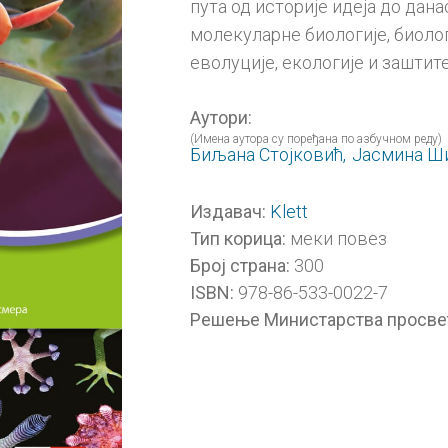
пута од историје идеја до дан
молекуларне биологије, биоло
еволуције, екологије и заштит
Аутори:
(Имена аутора су поређана по азбучном реду)
Биљана Стојковић,
Јасмина Ш
Klett
Издавач:
меки повез
Тип корица:
300
Број страна:
978-86-533-0022-7
ISBN:
Решење Министарства просве