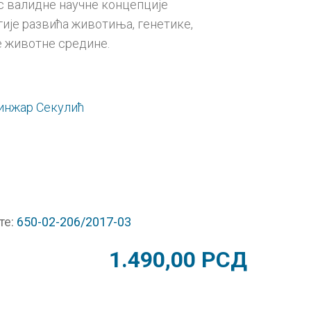
ас валидне научне концепције
гије развића животиња, генетике,
е животне средине.
инжар Секулић
те:
650-02-206/2017-03
1.490,00
РСД