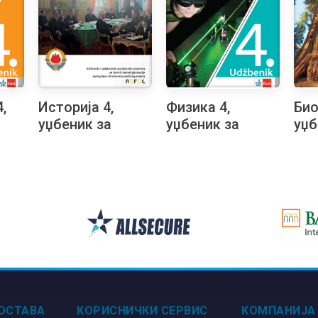
,
Историја 4,
Физика 4,
Био
уџбеник за
уџбеник за
уџб
ред
четврти разред
четврти разред
чет
ле
гимназије
гимназије
гим
м
општег типа и
природно-
при
друштвено-
математичког
ма
језичког смера
смера на
сме
на хрватском
хрватском
хрв
језику
језику
јез
ОСТАВА
КОРИСНИЧКИ СЕРВИС
КОМПАНИЈА