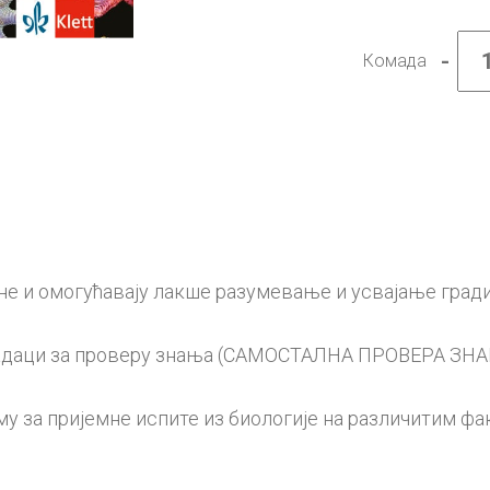
-
Комада
Биоло
4,
уџбен
за
четвр
разре
гимна
приро
матем
смера
колич
не и омогућавају лакше разумевање и усвајање гради
 задаци за проверу знања (САМОСТАЛНА ПРОВЕРА ЗН
 за пријемне испите из биологије на различитим фа