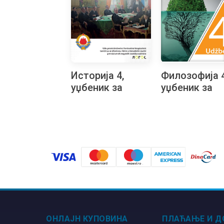
Историја 4,
Филозофија 4
уџбеник за
уџбеник за
четврти разред
четврти раз
гимназије
средње шко
општег типа и
на хрватско
друштвено-
језику
језичког смера
на мађарском
језику
ОНЛАЈН КУПОВИНА
ПЛАЋАЊЕ И Д