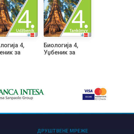
логија 4,
Биологија 4,
еник за
Уџбеник за
врти разред
четврти разред
назије
гимназије
родно-
природно-
тематичког
математичког
ра на
смера на
атском
мађарском
ику
језику
ДРУШТВЕНЕ МРЕЖЕ