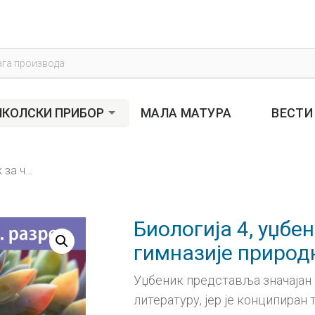
s
КОЛСКИ ПРИБОР
МАЛА МАТУРА
ВЕСТИ
Биологија 4, уџбеник за четврти разред гимназије природно-математичког смера
Биологија 4, уџбе
гимназије природ
Уџбеник представља значајан 
литературу, јер је конципира