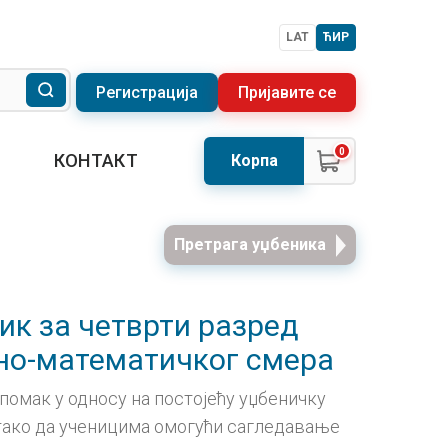
LAT
ЋИР
Регистрација
Пријавите се
0
КОНТАКТ
Корпа
Претрага уџбеника
ник за четврти разред
но-математичког смера
помак у односу на постојећу уџбеничку
н тако да ученицима омогући сагледавање