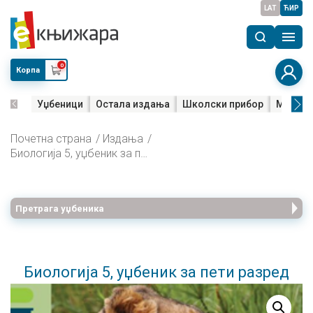
LAT
ЋИР
0
Корпа
Уџбеници
Остала издања
Школски прибор
Мала м
Почетна страна
Издања
Биологија 5, уџбеник за пети разред
Претрага уџбеника
Биологија 5, уџбеник за пети разред