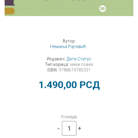
Аутор:
Немања Рајчевић
Издавач:
Дата Статус
Тип корица:
меки повез
ISBN:
9788674785331
1.490,00
РСД
Комада
-
+
Биологија
5,