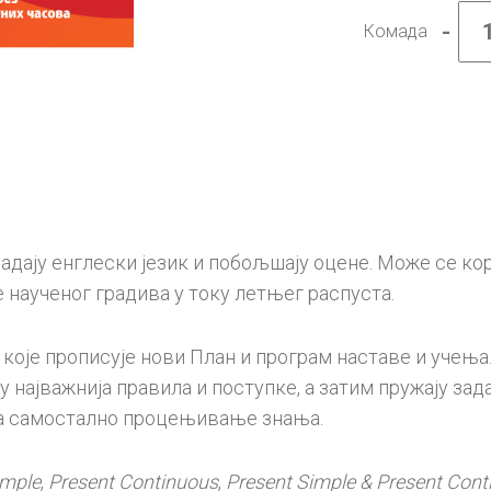
-
Комада
Енгле
језик
5,
Знам
за
више,
обја
и
вежб
за
боље
оцене
адају енглески језик и побољшају оцене. Може се ко
колич
 наученог градива у току летњег распуста.
 које прописује нови План и програм наставе и учења
 најважнија правила и поступке, а затим пружају зада
 за самостално процењивање знања.
imple
,
Present Continuous
,
Present Simple & Present Cont