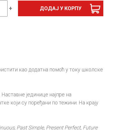
+
ДОДАЈ У КОРПУ
ски
шњења
ања
ристити као додатна помоћ у току школске
ина
. Наставне јединице најпре на
тке који су поређани по тежини. На крају
inuous
,
Past Simple
,
Present Perfect
,
Future