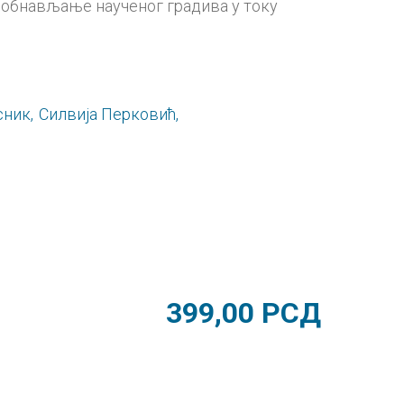
а обнављање наученог градива у току
ник,
Силвија Перковић,
399,00
РСД