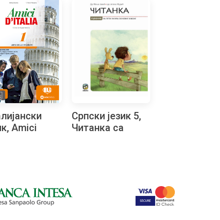
лијански
Српски језик 5,
ик, Amici
Читанка са
alia 1,
интерактивним
еник за пети
вежбањима
ести разред