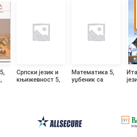
5,
Српски језик и
Математика 5,
Ита
,
књижевност 5,
уџбеник са
јез
и
читанка за пети
збирком
d’It
ра,
разред
задатака за
уџб
пети разред
и ш