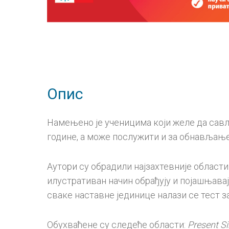
Опис
Намењено је ученицима који желе да савл
године, а може послужити и за обнављање
Аутори су обрадили најзахтевније области
илустративан начин обрађују и појашњавају
сваке наставне јединице налази се тест
Обухваћене су следеће области:
Present S