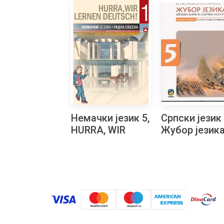
Немачки језик 5,
Српски језик 
HURRA, WIR
Жубор језика
LERNEN
српски језик 
DEUTSCH! 1,
језичка култу
Радна свеска за
уџбеник
пети разред