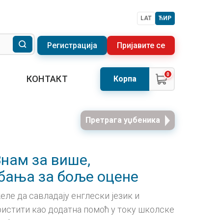
LAT
ЋИР
Регистрација
Пријавите се
0
КОНТАКТ
Корпа
Претрага уџбеника
Знам за више,
бања за боље оцене
ле да савладају енглески језик и
истити као додатна помоћ у току школске