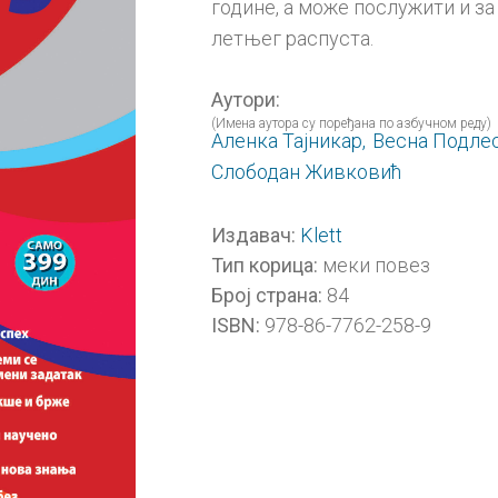
године, а може послужити и з
летњег распуста.
Аутори:
(Имена аутора су поређана по азбучном реду)
Аленка Тајникар,
Весна Подлес
Слободан Живковић
Klett
Издавач:
меки повез
Тип корица:
84
Број страна:
978-86-7762-258-9
ISBN: