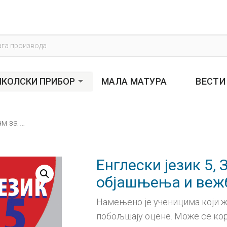
s
КОЛСКИ ПРИБОР
МАЛА МАТУРА
ВЕСТИ
Енглески језик 5, Знам за више, објашњења и вежбања за боље оцене
Енглески језик 5, 
објашњења и веж
Намењено је ученицима који же
побољшају оцене. Може се кор