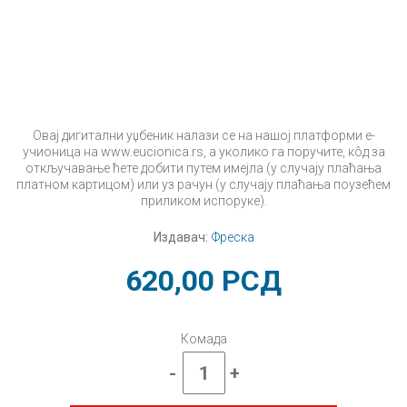
Овај дигитални уџбеник налази се на нашој платформи е-
учионица на www.eucionica.rs, а уколико га поручите, кôд за
откључавање ћете добити путем имејла (у случају плаћања
платном картицом) или уз рачун (у случају плаћања поузећем
приликом испоруке).
Издавач:
Фреска
620,00
РСД
Комада
-
+
Енглески
језик