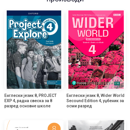
Енглески језик 8, PROJECT
Енглески језик 8, Wider World
EXP 4, радна свеска за 8
Secound Edition 4, уџбеник за
разред основне школе
осми разред