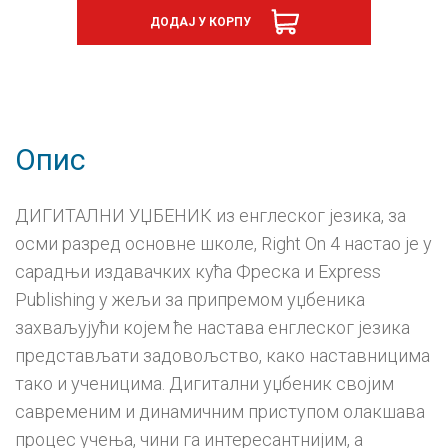
8
ДОДАЈ У КОРПУ
Right
On,
дигитални
уџбеник
-
годишња
претплата
Опис
количина
ДИГИТАЛНИ УЏБЕНИК из енглеског језика, за
осми разред основне школе, Right On 4 настао је у
сарадњи издавачких кућа Фреска и Express
Publishing у жељи за припремом уџбеника
захваљујући којем ће настава енглеског језика
представљати задовољство, како наставницима
тако и ученицима. Дигитални уџбеник својим
савременим и динамичним приступом олакшава
процес учења, чини га интересантнијим, а