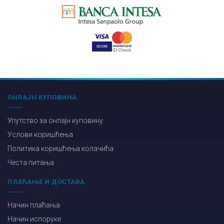
ОНЛАЈН КУПОВИНА
Упутство за онлајн куповину
Услови коришћења
Политика коришћења колачића
Честа питања
ПЛАЋАЊЕ И ДОСТАВА
Начин плаћања
Начин испоруке