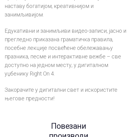
наставу богатијом, креативнијом и
занимљивијом.
Едукативни и занимљиви видео-записи, јасно и
прегледно приказана граматичка правила,
посебне лекције посвећене обележавању
празника, песме и интерактивне вежбе – све
доступно на једном месту, у дигиталном
уџбенику Right On 4.
Закорачите у дигитални свет и искористите
његове предности!
Повезани
производи