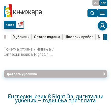
LAT
ЋИР
0
Корпа
Уџбеници
Остала издања
Школски прибор
Мала м
Почетна страна
Издања
Енглески језик 8 Right On, дигитални уџбеник – годишња претплата
Претрага уџбеника
Енглески језик 8 Right On, дигитални
уџбеник – годишња претплата