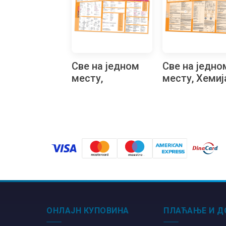
Све на једном
Све на једно
месту,
месту, Хемиј
Математика за
средњу шко
средњу школу
ОНЛАЈН КУПОВИНА
ПЛАЋАЊЕ И Д