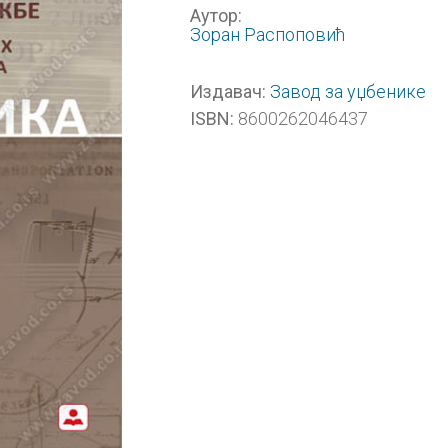
Аутор:
Зоран Распоповић
Завод за уџбенике
Издавач:
8600262046437
ISBN: