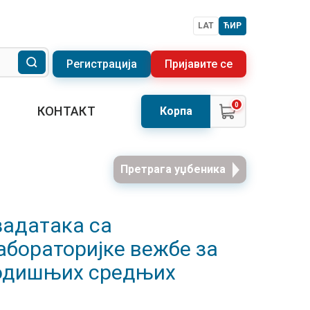
LAT
ЋИР
Регистрација
Пријавите се
0
КОНТАКТ
Корпа
Претрага уџбеника
задатака са
абораторијке вежбе за
годишњих средњих