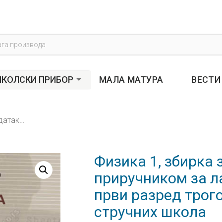
s
КОЛСКИ ПРИБОР
МАЛА МАТУРА
ВЕСТИ
Физика 1, збирка задатака са приручником за лабораторијке вежбе за први разред трогодишњих средњих стручних школа
Физика 1, збирка 
приручником за л
први разред тро
стручних школа