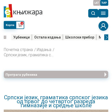
LAT
ЋИР
0
Корпа
Уџбеници
Остала издања
Школски прибор
Мала м
Почетна страна
Издања
Српски језик, граматика српског језика од првог до четвртог разреда гимназије и средње школе
Претрага уџбеника
Српски језик, граматика српског језика
од првог до четвртог разреда
гимназије и средње школе