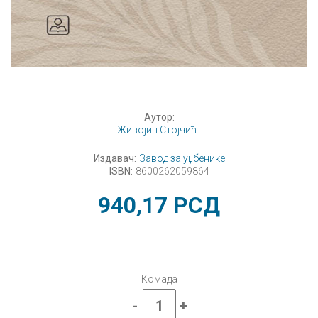
Аутор:
Живојин Стојчић
Издавач:
Завод за уџбенике
ISBN:
8600262059864
940,17
РСД
Комада
-
+
Српски