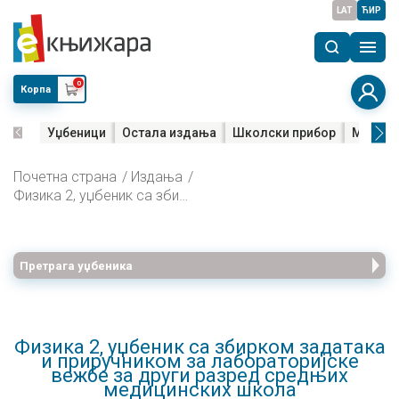
LAT
ЋИР
0
Корпа
Уџбеници
Остала издања
Школски прибор
Мала м
Почетна страна
Издања
Физика 2, уџбеник са збирком задатака и приручником за лабораторијске вежбе за други разред средњих медицинских школа
Претрага уџбеника
Физика 2, уџбеник са збирком задатака
и приручником за лабораторијске
вежбе за други разред средњих
медицинских школа