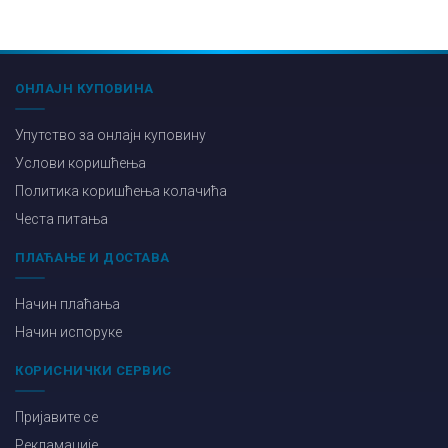
ОНЛАЈН КУПОВИНА
Упутство за онлајн куповину
Услови коришћења
Политика коришћења колачића
Честа питања
ПЛАЋАЊЕ И ДОСТАВА
Начин плаћања
Начин испоруке
КОРИСНИЧКИ СЕРВИС
Пријавите се
Рекламације