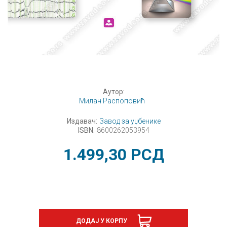
Аутор:
Милан Распоповић
Издавач:
Завод за уџбенике
ISBN:
8600262053954
1.499,30
РСД
ДОДАЈ У КОРПУ