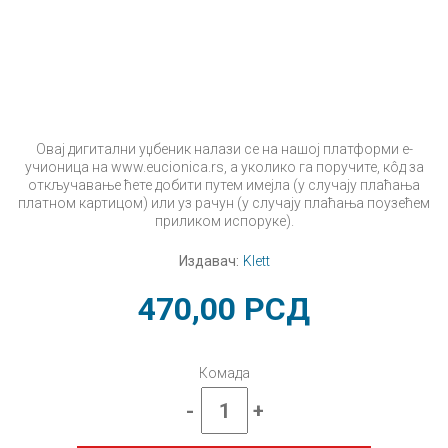
Овај дигитални уџбеник налази се на нашој платформи е-
учионица на www.eucionica.rs, а уколико га поручите, кôд за
откључавање ћете добити путем имејла (у случају плаћања
платном картицом) или уз рачун (у случају плаћања поузећем
приликом испоруке).
Издавач:
Klett
470,00
РСД
Комада
-
+
Физика
6