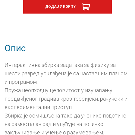
збирка
ДОДАЈ У КОРПУ
задатака,
е-
уџбеник
-
годишња
претплата
количина
Опис
Интерактивна збирка задатака за физику за
шести разред усклађена је са наставним планом
и програмом.
Пружа неопходну целовитост у изучавању
предвиђеног градива кроз теоријски, рачунски и
експериментални приступ.
Збирка је осмишљена тако да ученике подстиче
на самосталан рад и упућује на логичко
закључивање и учење с разумевањем.