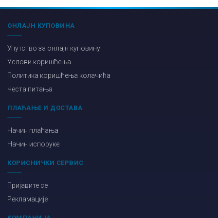
ОНЛАЈН КУПОВИНА
Упутство за онлајн куповину
Услови коришћења
Политика коришћења колачића
Честа питања
ПЛАЋАЊЕ И ДОСТАВА
Начин плаћања
Начин испоруке
КОРИСНИЧКИ СЕРВИС
Пријавите се
Рекламације
КОМПАНИЈА