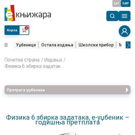
LAT
ЋИР
0
Корпа
Уџбеници
Остала издања
Школски прибор
Мала м
Почетна страна
Издања
Физика 6 збирка задатака, е-уџбеник – годишња претплата
Претрага уџбеника
Физика 6 збирка задатака, е-уџбеник –
годишња претплата