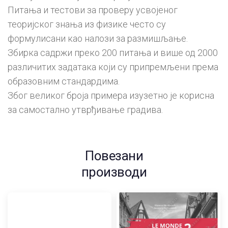
Питања и тестови за проверу усвојеног
теоријског знања из физике често су
формулисани као налози за размишљање.
Збирка садржи преко 200 питања и више од 2000
различитих задатака који су припремљени према
образовним стандардима.
Због великог броја примера изузетно је корисна
за самостално утврђивање градива.
Повезани
производи