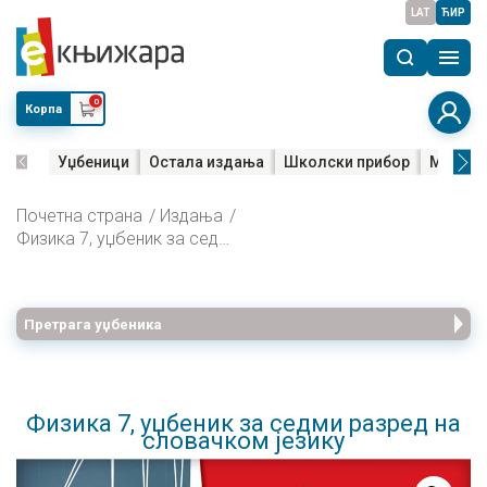
LAT
ЋИР
0
Корпа
Уџбеници
Остала издања
Школски прибор
Мала м
Почетна страна
Издања
Физика 7, уџбеник за седми разред на словачком језику
Претрага уџбеника
Физика 7, уџбеник за седми разред на
словачком језику