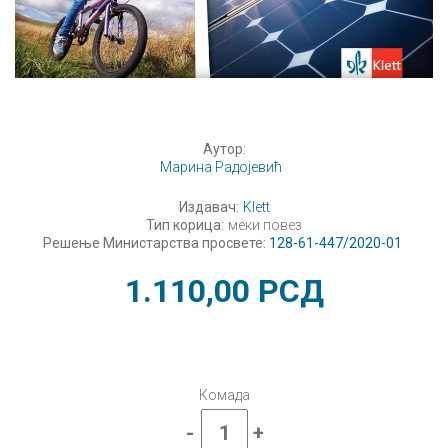
Аутор:
Марина Радојевић
Издавач:
Klett
Тип корица:
меки повез
Решење Министарства просвете:
128-61-447/2020-01
1.110,00
РСД
Комада
-
+
Физика