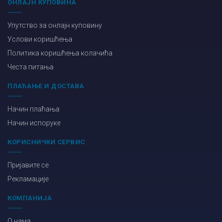
ОНЛАЈН КУПОВИНА
Упутство за онлајн куповину
Услови коришћења
Политика коришћења колачића
Честа питања
ПЛАЋАЊЕ И ДОСТАВА
Начин плаћања
Начин испоруке
КОРИСНИЧКИ СЕРВИС
Пријавите се
Рекламације
КОМПАНИЈА
О нама