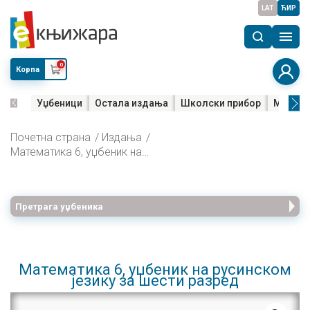
LAT
ЋИР
0
Корпа
Уџбеници
Остала издања
Школски прибор
Мала м
Почетна страна
Издања
Математика 6, уџбеник на русинском језику за шести разред
Претрага уџбеника
Математика 6, уџбеник на русинском
језику за шести разред