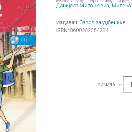
(Имена аутора су поређана по азбучном реду)
Данијела Милошевић,
Милена
Завод за уџбенике
Издавач:
8600262054234
ISBN:
-
Комада
Франц
језик
6,
LE
MOND
DE
LEA
ET
LUCA