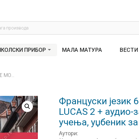
s
КОЛСКИ ПРИБОР
МАЛА МАТУРА
ВЕСТИ
Француски језик 6, LE MONDE DE LEA ET LUCAS 2 + аудио-запис, друга година учења, уџбеник за шести разред
Француски језик 6
LUCAS 2 + аудио-з
учења, уџбеник з
Аутори: