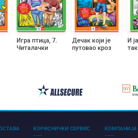
Игра птица, 7.
Дечак који је
И ј
Читалачки
путовао кроз
так
маратон
романе, 8.
Чит
Читалачки
ма
маратон
ОСТАВА
КОРИСНИЧКИ СЕРВИС
КОМПАНИЈА