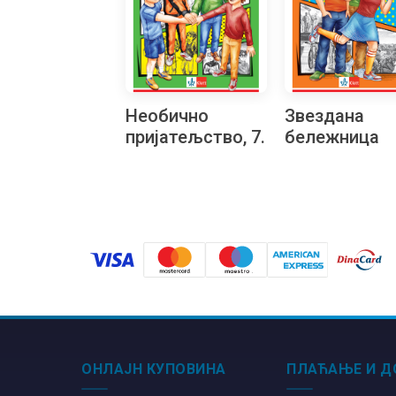
Необично
Звездана
пријатељство, 7.
бележница
Читалачки
маратон
ОНЛАЈН КУПОВИНА
ПЛАЋАЊЕ И Д