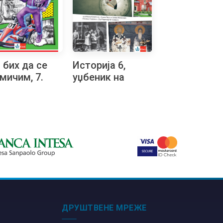
а бих да се
Историја 6,
мичим, 7.
уџбеник на
алачки
бугарском
ратон
језику за шести
разред
ДРУШТВЕНЕ МРЕЖЕ