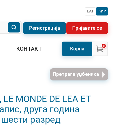
LAT
ЋИР
Регистрација
Пријавите се
0
КОНТАКТ
Корпа
Претрага уџбеника
, LE MONDE DE LEA ET
апис, друга година
а шести разред