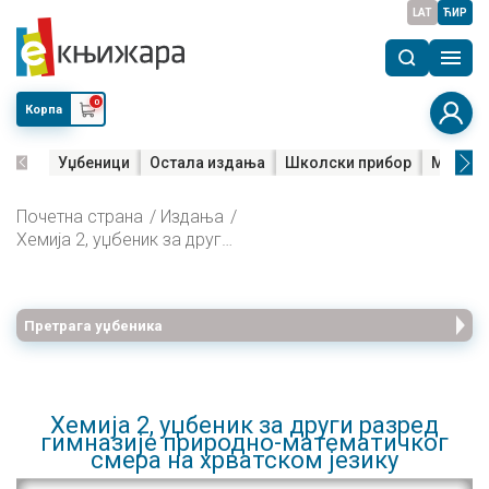
LAT
ЋИР
0
Корпа
Уџбеници
Остала издања
Школски прибор
Мала м
Почетна страна
Издања
Хемија 2, уџбеник за други разред гимназије природно-математичког смера на хрватском језику
Претрага уџбеника
Хемија 2, уџбеник за други разред
гимназије природно-математичког
смера на хрватском језику