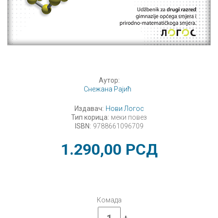
Аутор:
Снежана Рајић
Издавач:
Нови Логос
Тип корица:
меки повез
ISBN:
9788661096709
1.290,00
РСД
Комада