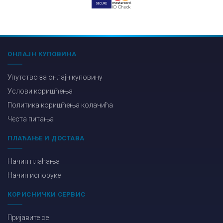
ОНЛАЈН КУПОВИНА
Упутство за онлајн куповину
Услови коришћења
Политика коришћења колачића
Честа питања
ПЛАЋАЊЕ И ДОСТАВА
Начин плаћања
Начин испоруке
КОРИСНИЧКИ СЕРВИС
Пријавите се