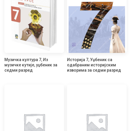
Музичка култура 7, Из
Историја 7, Уџбеник са
музичке кутије, уџбеник за
одабраним историјским
седми разред
изворима за седми разред