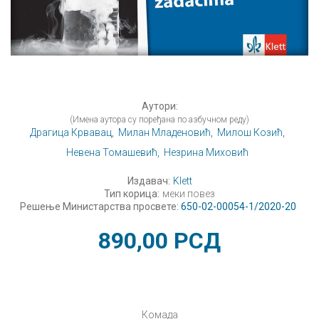
Аутори:
(Имена аутора су поређана по азбучном реду)
Драгица Крвавац,
Милан Младеновић,
Милош Козић,
Невена Томашевић,
Незрина Миховић
Издавач:
Klett
Тип корица:
меки повез
Решење Министарства просвете:
650-02-00054-1/2020-20
890,00
РСД
Комада