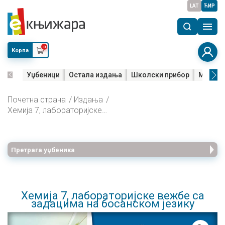
LAT
ЋИР
0
Корпа
Уџбеници
Остала издања
Школски прибор
Мала м
Почетна страна
Издања
Хемија 7, лабораторијске вежбе са задацима на босанском језику
Претрага уџбеника
Хемија 7, лабораторијске вежбе са
задацима на босанском језику