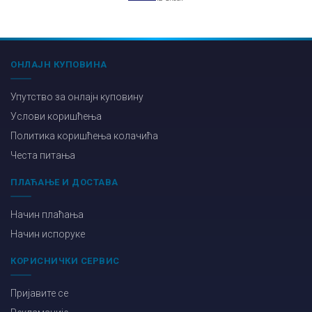
ОНЛАЈН КУПОВИНА
Упутство за онлајн куповину
Услови коришћења
Политика коришћења колачића
Честа питања
ПЛАЋАЊЕ И ДОСТАВА
Начин плаћања
Начин испоруке
КОРИСНИЧКИ СЕРВИС
Пријавите се