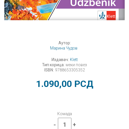
Аутор:
Марина Чудов
Издавач:
Klett
Тип корица:
меки повез
ISBN:
9788653305352
1.090,00
РСД
Комада
-
+
Ликовна