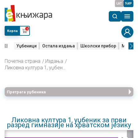
LAT
ЋИР
0
Корпа
Уџбеници
Остала издања
Школски прибор
Мала м
Почетна страна
Издања
Ликовна култура 1, уџбеник за први разред гимназије на хрватском језику
Претрага уџбеника
Ликовна култура 1, уџбеник за први
разред гимназије на хрватском језику