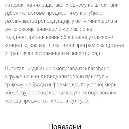
интерактивних задатака. У односу на штампани
уџбеник, његове предности су могућност
увеличавања репродукција уметничких дела и
фотографија, анимације којима се на
поједностављен начин објашњавају сложени
концепти, као и апликативни програми за цртање
и практичан истраживачки ликовни рад.
Дигитални уџбеник омогућава прилагођено
окружење и индивидуализовани приступ у
пријему и обради информација, те у већој мери
обезбеђује остваривање кључних образовних
исхода предмета Ликовна култура.
Повезани