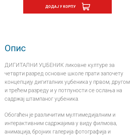
4
ДОДАЈ У КОРПУ
,
дигитални
уџбеник
-
годишња
претплата
количина
Опис
ДИГИТАЛНИ УЏБЕНИК ликовне културе за
четврти разред основне школе прати започету
концепцију дигиталних уџбеника у првом, другом
и трећем разреду и у потпуности се ослања на
садржај штампаног уџбеника.
Обогаћен је различитим мултимедијалним и
интерактивним садржајима у виду филмова,
анимација, бројних галерија фотографија и