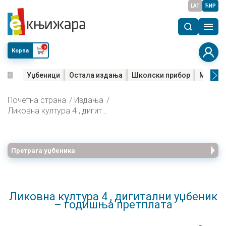
LAT
ЋИР
0
Корпа
Уџбеници
Остала издања
Школски прибор
Мала м
Почетна страна
Издања
Ликовна култура 4 , дигитални уџбеник – годишња претплата
Претрага уџбеника
Ликовна култура 4 , дигитални уџбеник
– годишња претплата