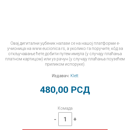
Овај дигитални уџбеник налази се на нашој платформи е-
учионица на www.eucionica.rs, а уколико га поручите, кôд за
откључавање ћете добити путем имејла (у случају плаћања
платном картицом) или уз рачун (у случају плаћања поузећем
приликом испоруке).
Издавач:
Klett
480,00
РСД
Комада
-
+
Ликовна
култура