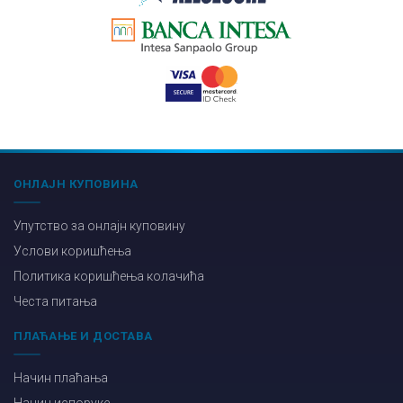
ОНЛАЈН КУПОВИНА
Упутство за онлајн куповину
Услови коришћења
Политика коришћења колачића
Честа питања
ПЛАЋАЊЕ И ДОСТАВА
Начин плаћања