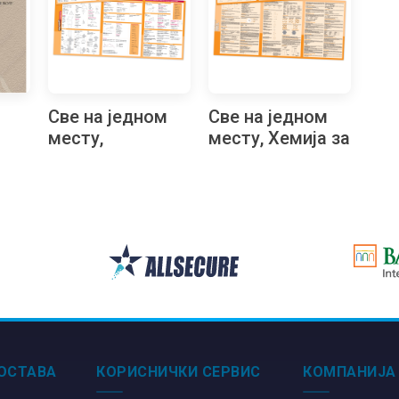
Све на једном
Све на једном
месту,
месту, Хемија за
ка
Математика за
средњу школу
средњу школу
ле
ОСТАВА
КОРИСНИЧКИ СЕРВИС
КОМПАНИЈА