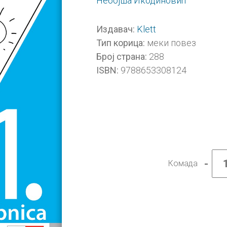
Небојша Икодиновић
Klett
Издавач:
меки повез
Тип корица:
288
Број страна:
9788653308124
ISBN:
-
Комада
Матем
1,
уџбен
са
збирк
задат
за