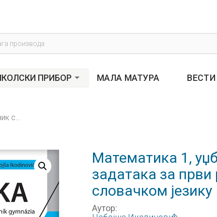
s
КОЛСКИ ПРИБОР
МАЛА МАТУРА
ВЕСТИ
Математика 1, уџбеник са збирком задатака за први разред гимназије на словачком језику
Математика 1, уџ
задатака за први 
словачком језику
Аутор: