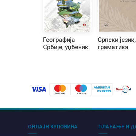
Географија
Српски језик,
Србије, уџбеник
граматика
за стручне
српског јези
школе
од првог до
четвртог
разреда
гимназије и
средње шко
ОНЛАЈН КУПОВИНА
ПЛАЋАЊЕ И Д