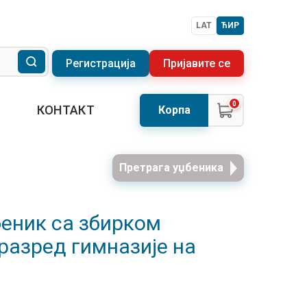
LAT
ЋИР
Регистрација
Пријавите се
0
КОНТАКТ
Корпа
Претрага уџбеника
беник са збирком
разред гимназије на