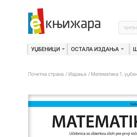
Product
search
УЏБЕНИЦИ
ОСТАЛА ИЗДАЊА
Ш
Почетна страна
Издања