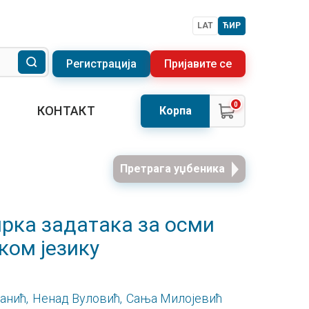
LAT
ЋИР
Регистрација
Пријавите се
0
КОНТАКТ
Корпа
Претрага уџбеника
ирка задатака за осми
ком језику
анић,
Ненад Вуловић,
Сања Милојевић