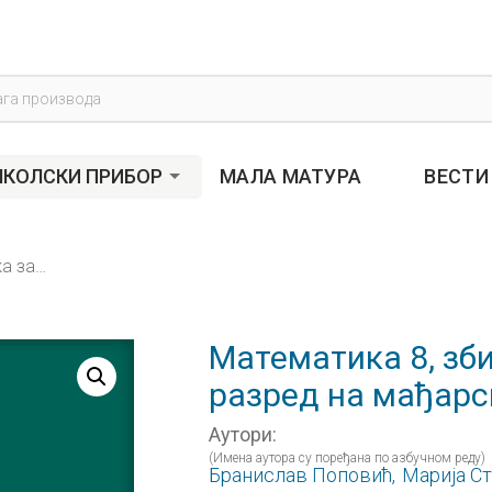
s
КОЛСКИ ПРИБОР
МАЛА МАТУРА
ВЕСТИ
Математика 8, збирка задатака за осми разред на мађарском језику
Математика 8, зб
разред на мађарс
Аутори:
(Имена аутора су поређана по азбучном реду)
Бранислав Поповић,
Марија Ст