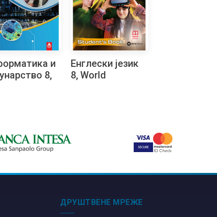
форматика и
Енглески језик
унарство 8,
8, World
рка тестова
Watchers 4,
адатака за
уџбеник за осми
и разред
разред
ДРУШТВЕНЕ МРЕЖЕ