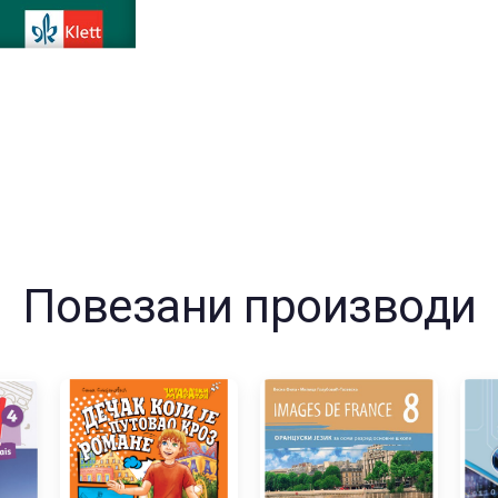
језику
колич
Повезани производи