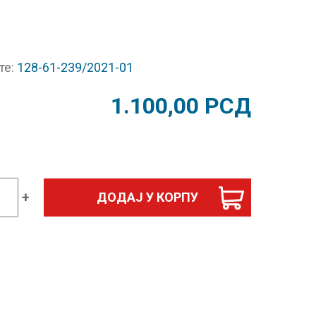
те:
128-61-239/2021-01
1.100,00
РСД
+
ДОДАЈ У КОРПУ
атика
а
ака
д
ском