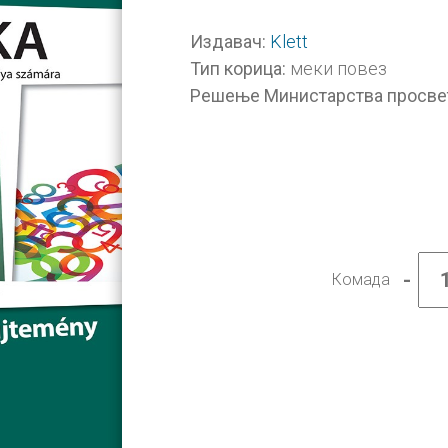
Klett
Издавач:
меки повез
Тип корица:
Решење Министарства просве
-
Комада
Матем
8,
збирк
задат
за
осми
разре
на
мађар