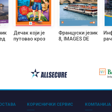
ник
Дечак који је
Француски језик
Ин
ед
путовао кроз
8, IMAGES DE
рач
романе, 8.
FRANCE 8 +
зби
Читалачки
аудио-запис,
и з
маратон
осма година
осм
учења, уџбеник
за осми разред
ОСТАВА
КОРИСНИЧКИ СЕРВИС
КОМПАНИЈА