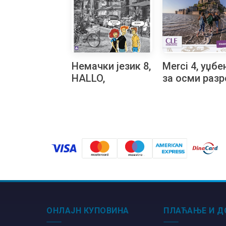
Немачки језик 8,
Merci 4, уџбе
HALLO,
за осми разр
FREUNDE! 4,
Радна свеска за
осми разред
ОНЛАЈН КУПОВИНА
ПЛАЋАЊЕ И Д