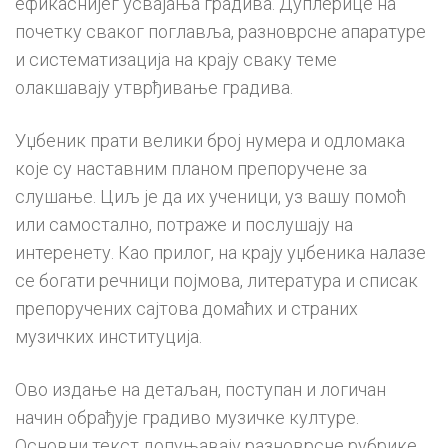
ефикаснијег усвајања градива. Дуплерице на
почетку сваког поглавља, разноврсне апаратуре
и систематизација на крају сваку теме
олакшавају утврђивање градива.
Уџбеник прати велики број нумера и одломака
које су наставним планом препоручене за
слушање. Циљ је да их ученици, уз вашу помоћ
или самостално, потраже и послушају на
интеренету. Као прилог, на крају уџбеника налазе
се богати речници појмова, литература и списак
препоручених сајтова домаћих и страних
музичких институција.
Ово издање на детаљан, поступан и логичан
начин обрађује градиво музичке културе.
Основни текст допуњавају разноврсне рубрике