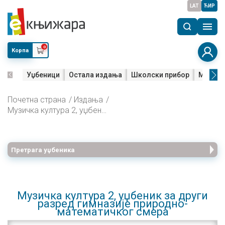
LAT
ЋИР
0
Корпа
Уџбеници
Остала издања
Школски прибор
Мала м
Почетна страна
Издања
Музичка култура 2, уџбеник за други разред гимназије природно-математичког смера
Претрага уџбеника
Музичка култура 2, уџбеник за други
разред гимназије природно-
математичког смера