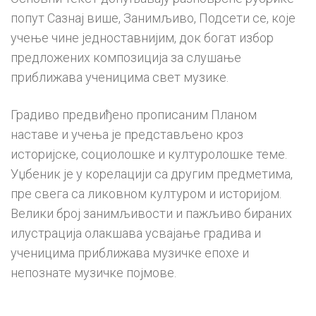
попут Сазнај више, Занимљиво, Подсети се, које
учење чине једноставнијим, док богат избор
предложених композиција за слушање
приближава ученицима свет музике.
Градиво предвиђено прописаним Планом
наставе и учења је представљено кроз
историјске, социолошке и културолошке теме.
Уџбеник је у корелацији са другим предметима,
пре свега са ликовном културом и историјом.
Велики број занимљивости и пажљиво бираних
илустрација олакшава усвајање градива и
ученицима приближава музичке епохе и
непознате музичке појмове.