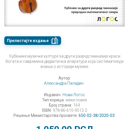
Прелистајте издање
Уџбенике музичке културе за други разред гимназије краси
богата и савремена дидактичка апаратура која систематизује
знања о историји музике.
Аутор:
Александра Паладин
Издавач:
Нови Логос
Тип корица:
меки повез
Број страна:
164
ISBN:
978-86-610-9512-2
Решење Министарства просвете:
650-02-38/2020-03