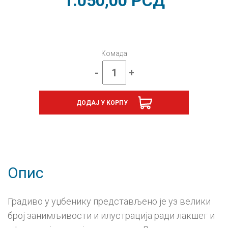
1.050,00
РСД
Комада
-
+
Музичка
култура
2,
ДОДАЈ У КОРПУ
уџбеник
за
други
разред
гимназије
природно-
математичког
Опис
смера
количина
Градиво у уџбенику представљено је уз велики
број занимљивости и илустрација ради лакшег и