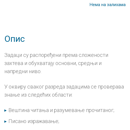
Нема на залихама
Опис
Задаци су распоређени према сложености
захтева и обухватају основни, средњи и
напредни ниво.
У оквиру сваког разреда задацима се проверава
знање из следећих области:
Вештина читања и разумевањe прочитаног;
Писано изражавање;