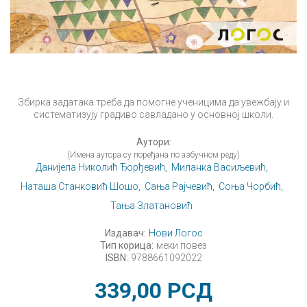
Збирка задатака треба да помогне ученицима да увежбају и
систематизују градиво савладано у основној школи.
Аутори:
(Имена аутора су поређана по азбучном реду)
Данијела Николић Ђорђевић,
Миланка Васиљевић,
Наташа Станковић Шошо,
Сања Рајчевић,
Соња Чорбић,
Тања Златановић
Издавач:
Нови Логос
Тип корица:
меки повез
ISBN:
9788661092022
339,00
РСД