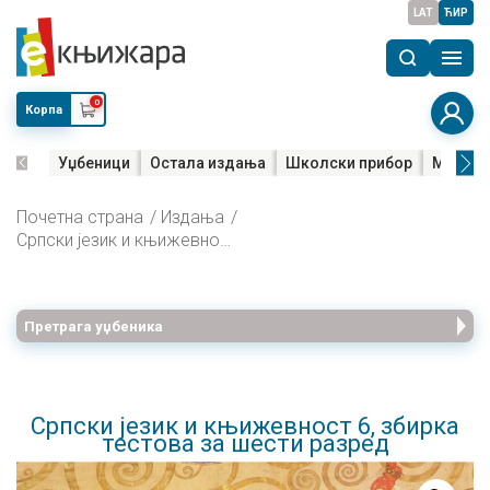
LAT
ЋИР
0
Корпа
Уџбеници
Остала издања
Школски прибор
Мала м
Почетна страна
Издања
Српски језик и књижевност 6, збирка тестова за шести разред
Претрага уџбеника
Српски језик и књижевност 6, збирка
тестова за шести разред