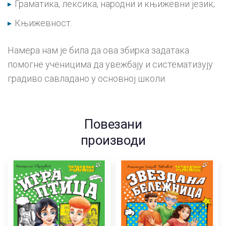
Граматика, лексика, народни и књижевни језик;
Књижевност.
Намера нам је била да ова збирка задатака
помогне ученицима да увежбају и систематизују
градиво савладано у основној школи.
Повезани
производи