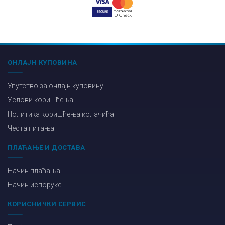
ОНЛАЈН КУПОВИНА
Упутство за онлајн куповину
Услови коришћења
Политика коришћења колачића
Честа питања
ПЛАЋАЊЕ И ДОСТАВА
Начин плаћања
Начин испоруке
КОРИСНИЧКИ СЕРВИС