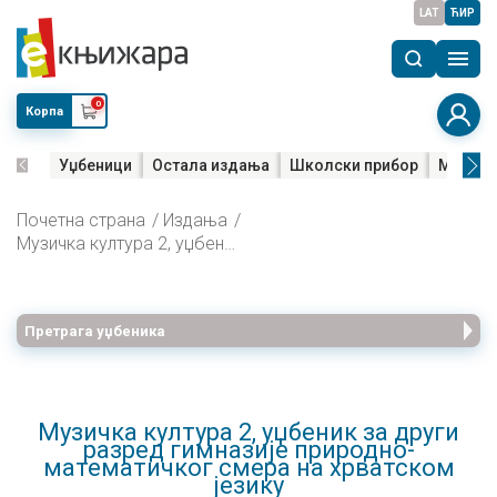
LAT
ЋИР
0
Корпа
Уџбеници
Остала издања
Школски прибор
Мала м
Почетна страна
Издања
Музичка култура 2, уџбеник за други разред гимназије природно-математичког смера на хрватском језику
Претрага уџбеника
Музичка култура 2, уџбеник за други
разред гимназије природно-
математичког смера на хрватском
језику