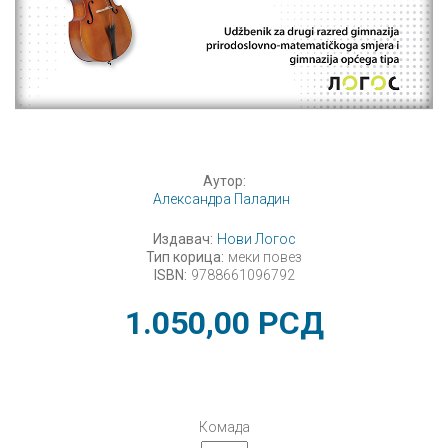
Аутор:
Александра Паладин
Издавач:
Нови Логос
Тип корица:
меки повез
ISBN:
9788661096792
1.050,00
РСД
Комада