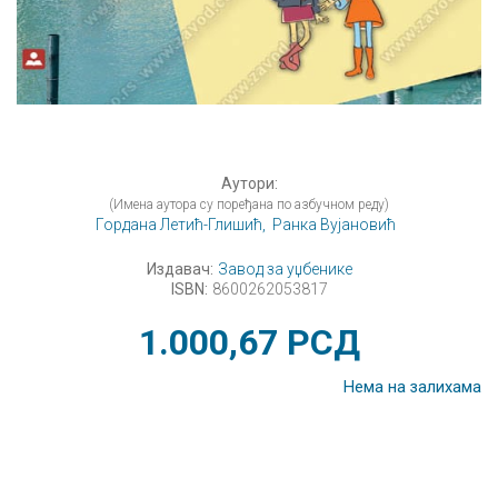
Аутори:
(Имена аутора су поређана по азбучном реду)
Гордана Летић-Глишић,
Ранка Вујановић
Издавач:
Завод за уџбенике
ISBN:
8600262053817
1.000,67
РСД
Нема на залихама