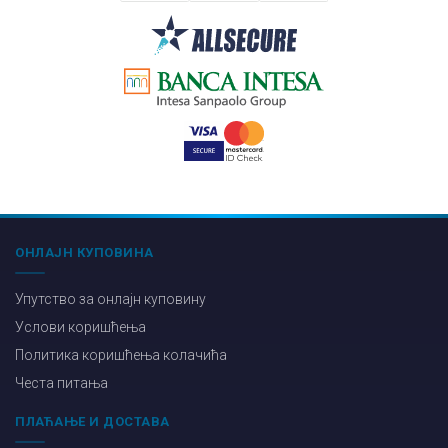
ОНЛАЈН КУПОВИНА
Упутство за онлајн куповину
Услови коришћења
Политика коришћења колачића
Честа питања
ПЛАЋАЊЕ И ДОСТАВА