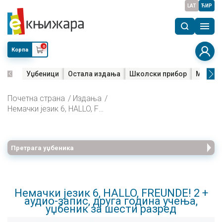
LAT
ЋИР
0
Корпа
Уџбеници
Остала издања
Школски прибор
Мала м
Почетна страна
Издања
Немачки језик 6, HALLO, FREUNDE! 2 + аудио-запис, друга година учења, уџбеник за шести разред
Претрага уџбеника
Немачки језик 6, HALLO, FREUNDE! 2 +
аудио-запис, друга година учења,
уџбеник за шести разред