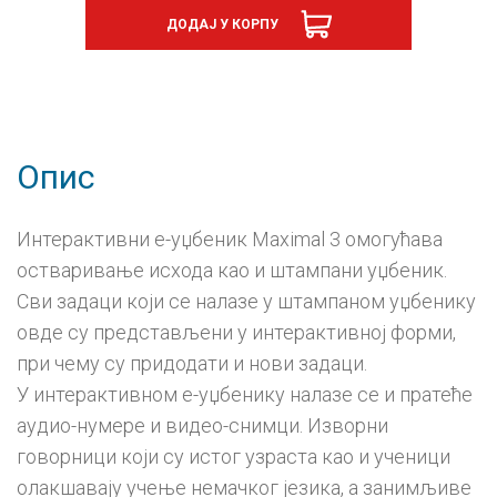
7
ДОДАЈ У КОРПУ
Maximal,
е-
уџбеник
-
годишња
претплата
количина
Опис
Интерактивни е-уџбеник Maximal 3 омогућава
остваривање исхода као и штампани уџбеник.
Сви задаци који се налазе у штампаном уџбенику
овде су представљени у интерактивној форми,
при чему су придодати и нови задаци.
У интерактивном е-уџбенику налазе се и пратеће
аудио-нумере и видео-снимци. Изворни
говорници који су истог узраста као и ученици
олакшавају учење немачког језика, а занимљиве