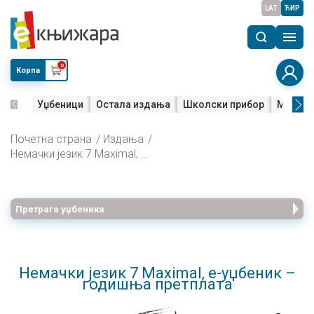
LAT
ЋИР
0
Корпа
Уџбеници
Остала издања
Школски прибор
Мала м
Почетна страна
Издања
Немачки језик 7 Maximal, е-уџбеник – годишња претплата
Претрага уџбеника
Немачки језик 7 Maximal, е-уџбеник –
годишња претплата