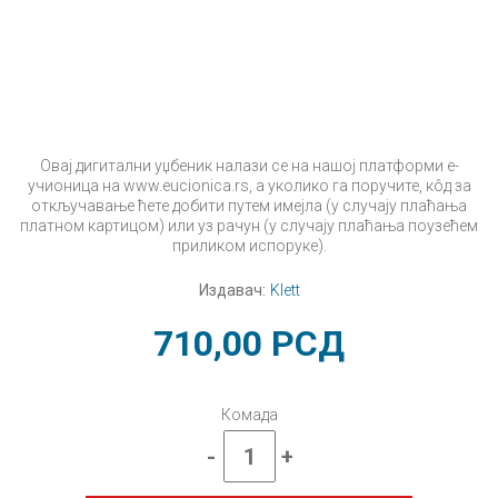
Овај дигитални уџбеник налази се на нашој платформи е-
учионица на www.eucionica.rs, а уколико га поручите, кôд за
откључавање ћете добити путем имејла (у случају плаћања
платном картицом) или уз рачун (у случају плаћања поузећем
приликом испоруке).
Издавач:
Klett
710,00
РСД
Комада
-
+
Немачки
језик