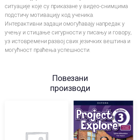
ситуације које су приказане у видео-снимцима
подстичу мотивацију код ученика.
Интерактивни задаци омогућавају напредак у
учењу и стицање сигурности у писању и говору,
уз истовремени развој свих језичких вештина и
могућност праћења успешности.
Повезани
производи