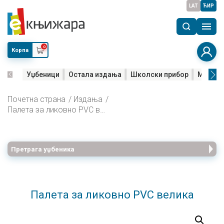
LAT
ЋИР
0
Корпа
Уџбеници
Остала издања
Школски прибор
Мала м
Почетна страна
Издања
Палета за ликовно PVC велика
Претрага уџбеника
Палета за ликовно PVC велика