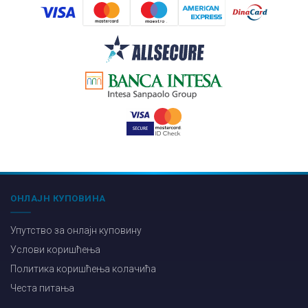
ОНЛАЈН КУПОВИНА
Упутство за онлајн куповину
Услови коришћења
Политика коришћења колачића
Честа питања