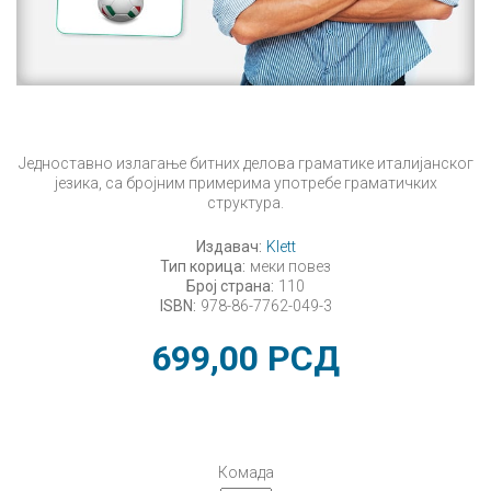
Једноставно излагање битних делова граматике италијанског
језика, са бројним примерима употребе граматичких
структура.
Издавач:
Klett
Тип корица:
меки повез
Број страна:
110
ISBN:
978-86-7762-049-3
699,00
РСД
Комада