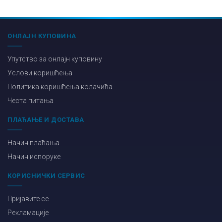
ОНЛАЈН КУПОВИНА
Упутство за онлајн куповину
Услови коришћења
Политика коришћења колачића
Честа питања
ПЛАЋАЊЕ И ДОСТАВА
Начин плаћања
Начин испоруке
КОРИСНИЧКИ СЕРВИС
Пријавите се
Рекламације