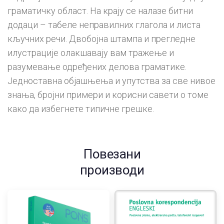
граматичку област. На крају се налазе битни
додаци – табеле неправилних глагола и листа
кључних речи. Двобојна штампа и прегледне
илустрације олакшавају вам тражење и
разумевање одређених делова граматике.
Једноставна објашњења и упутства за све нивое
знања, бројни примери и корисни савети о томе
како да избегнете типичне грешке.
Повезани
производи