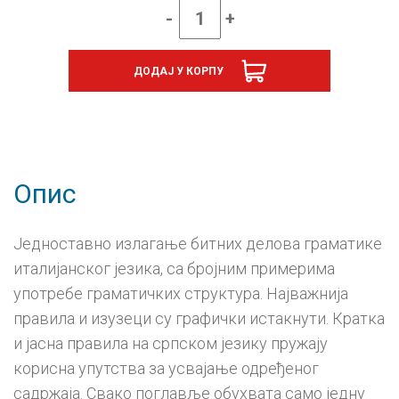
-
+
PONS,
Граматика
кратко
ДОДАЈ У КОРПУ
&
јасно
за
учење
италијанског
језика
количина
Опис
Једноставно излагање битних делова граматике
италијанског језика, са бројним примерима
употребе граматичких структура. Најважнија
правила и изузеци су графички истакнути. Кратка
и јасна правила на српском језику пружају
корисна упутства за усвајање одређеног
садржаја. Свако поглавље обухвата само једну