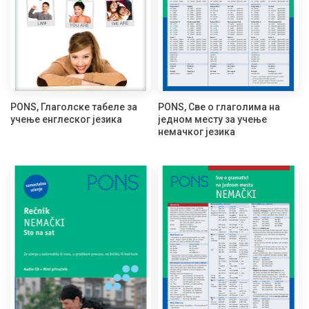
PONS, Глаголске табеле за
PONS, Све о глаголима на
учење енглеског језика
једном месту за учење
немачког језика