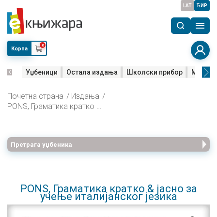
LAT
ЋИР
0
Корпа
Уџбеници
Остала издања
Школски прибор
Мала м
Почетна страна
Издања
PONS, Граматика кратко & јасно за учење италијанског језика
Претрага уџбеника
PONS, Граматика кратко & јасно за
учење италијанског језика