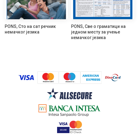
PONS, Сто на сат речник
PONS, Све о граматици на
немачког језика
једном месту за учење
немачког језика