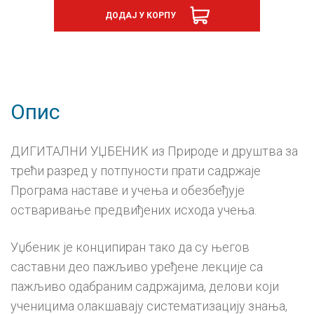
друштво
ДОДАЈ У КОРПУ
3,
дигитални
уџбеник
-
годишња
претплата
количина
Опис
ДИГИТАЛНИ УЏБЕНИК из Природе и друштва за
трећи разред у потпуности прати садржаје
Програма наставе и учења и обезбеђује
остваривање предвиђених исхода учења.
Уџбеник је конципиран тако да су његов
саставни део пажљиво уређене лекције са
пажљиво одабраним садржајима, делови који
ученицима олакшавају систематизацију знања,