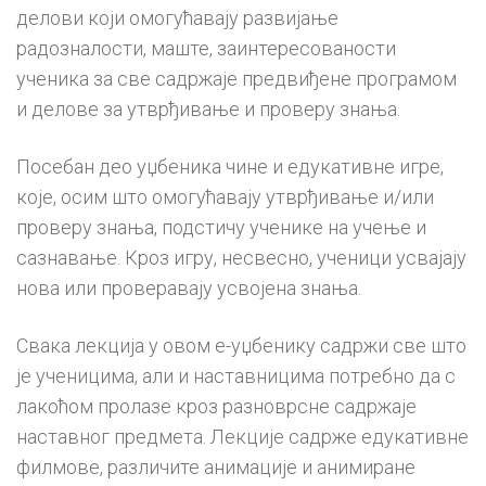
делови који омогућавају развијање
радозналости, маште, заинтересованости
ученика за све садржаје предвиђене програмом
и делове за утврђивање и проверу знања.
Посебан део уџбеника чине и едукативне игре,
које, осим што омогућавају утврђивање и/или
проверу знања, подстичу ученике на учење и
сазнавање. Кроз игру, несвесно, ученици усвајају
нова или проверавају усвојена знања.
Свака лекција у овом е-уџбенику садржи све што
је ученицима, али и наставницима потребно да с
лакоћом пролазе кроз разноврсне садржаје
наставног предмета. Лекције садрже едукативне
филмове, различите анимације и анимиране