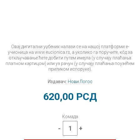
Овај дигитални уџбеник налази се на нашој платформи е-
учионица на www.eucionica.rs, а уколико га поручите, кôд за
откључавање ћете добити путем имејла (у случају плаћања
платном картицом) или уз рачун (у случају плаћања поузећем
приликом испоруке).
Издавач:
Нови Логос
620,00
РСД
Комада
-
+
Природа
и