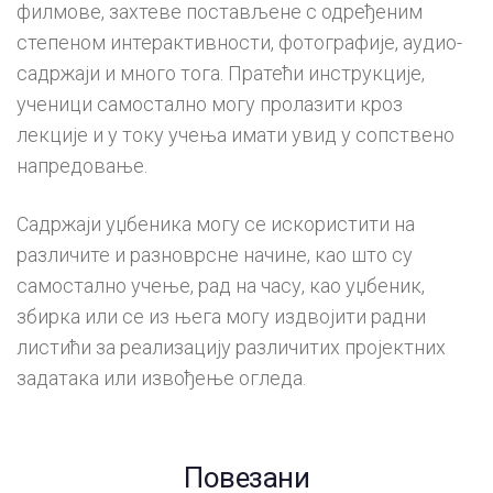
филмове, захтеве постављене с одређеним
степеном интерактивности, фотографије, аудио-
садржаји и много тога. Пратећи инструкције,
ученици самостално могу пролазити кроз
лекције и у току учења имати увид у сопствено
напредовање.
Садржаји уџбеника могу се искористити на
различите и разноврсне начине, као што су
самостално учење, рад на часу, као уџбеник,
збирка или се из њега могу издвојити радни
листићи за реализацију различитих пројектних
задатака или извођење огледа.
Повезани