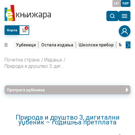
LAT
ЋИР
0
Корпа
Уџбеници
Остала издања
Школски прибор
Мала м
Почетна страна
Издања
Природа и друштво 3, дигитални уџбеник – годишња претплата
Претрага уџбеника
Природа и друштво 3, дигитални
уџбеник – годишња претплата