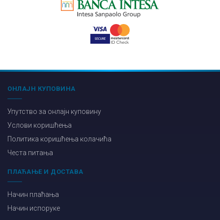
ОНЛАЈН КУПОВИНА
Упутство за онлајн куповину
Услови коришћења
Политика коришћења колачића
Честа питања
ПЛАЋАЊЕ И ДОСТАВА
Начин плаћања
Начин испоруке