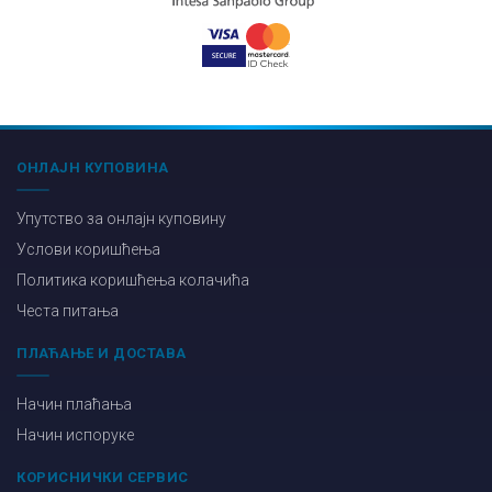
ОНЛАЈН КУПОВИНА
Упутство за онлајн куповину
Услови коришћења
Политика коришћења колачића
Честа питања
ПЛАЋАЊЕ И ДОСТАВА
Начин плаћања
Начин испоруке
КОРИСНИЧКИ СЕРВИС