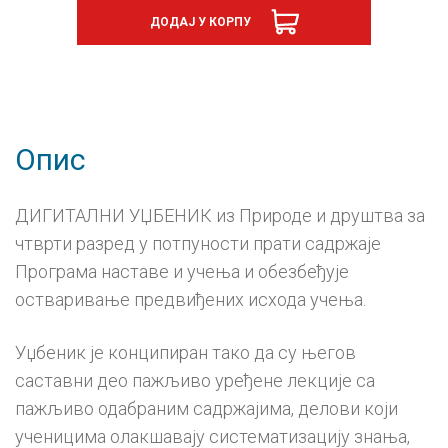
друштво
ДОДАЈ У КОРПУ
4,
дигитални
уџбеник
-
годишња
претплата
количина
Опис
ДИГИТАЛНИ УЏБЕНИК из Природе и друштва за
чтврти разред у потпуности прати садржаје
Програма наставе и учења и обезбеђује
остваривање предвиђених исхода учења.
Уџбеник је конципиран тако да су његов
саставни део пажљиво уређене лекције са
пажљиво одабраним садржајима, делови који
ученицима олакшавају систематизацију знања,