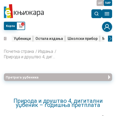
LAT
ЋИР
0
Корпа
Уџбеници
Остала издања
Школски прибор
Мала м
Почетна страна
Издања
Природа и друштво 4, дигитални уџбеник – годишња претплата
Претрага уџбеника
Природа и друштво 4, дигитални
уџбеник – годишња претплата