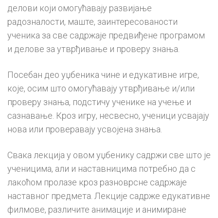
делови који омогућавају развијање
радозналости, маште, заинтересованости
ученика за све садржаје предвиђене програмом
и делове за утврђивање и проверу знања.
Посебан део уџбеника чине и едукативне игре,
које, осим што омогућавају утврђивање и/или
проверу знања, подстичу ученике на учење и
сазнавање. Кроз игру, несвесно, ученици усвајају
нова или проверавају усвојена знања.
Свака лекција у овом уџбенику садржи све што је
ученицима, али и наставницима потребно да с
лакоћом пролазе кроз разноврсне садржаје
наставног предмета. Лекције садрже едукативне
филмове, различите анимације и анимиране