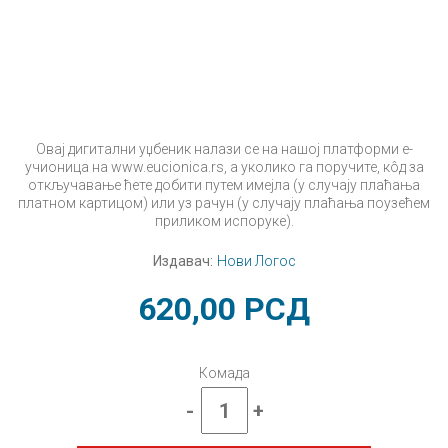
Овај дигитални уџбеник налази се на нашој платформи е-
учионица на www.eucionica.rs, а уколико га поручите, кôд за
откључавање ћете добити путем имејла (у случају плаћања
платном картицом) или уз рачун (у случају плаћања поузећем
приликом испоруке).
Издавач:
Нови Логос
620,00
РСД
Комада
-
+
Природа
и