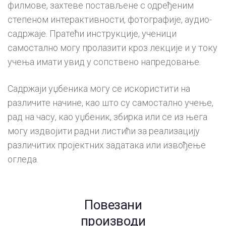
филмове, захтеве постављене с одређеним
степеном интерактивности, фотографије, аудио-
садржаје. Пратећи инструкције, ученици
самостално могу пролазити кроз лекције и у току
учења имати увид у сопствено напредовање.
Садржаји уџбеника могу се искористити на
различите начине, као што су самостално учење,
рад на часу, као уџбеник, збирка или се из њега
могу издвојити радни листићи за реализацију
различитих пројектних задатака или извођење
огледа.
Повезани
производи