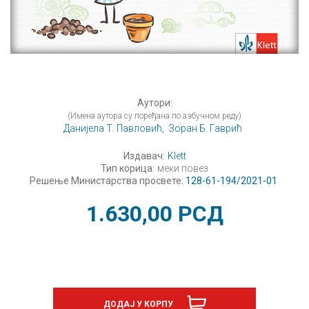
Аутори:
(Имена аутора су поређана по азбучном реду)
Данијела Т. Павловић,
Зоран Б. Гаврић
Издавач:
Klett
Тип корица:
меки повез
Решење Министарства просвете:
128-61-194/2021-01
1.630,00
РСД
ДОДАЈ У КОРПУ