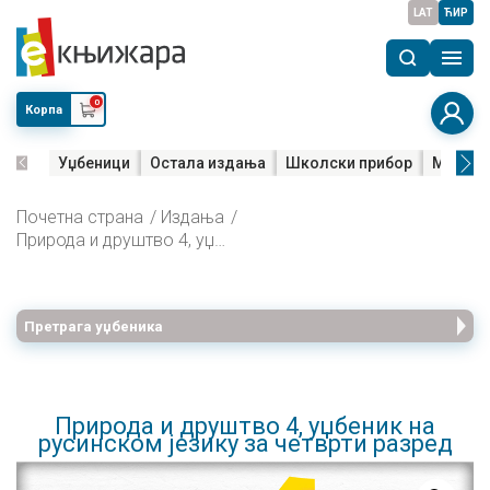
LAT
ЋИР
0
Корпа
Уџбеници
Остала издања
Школски прибор
Мала м
Почетна страна
Издања
Природа и друштво 4, уџбеник на русинском језику за четврти разред
Претрага уџбеника
Природа и друштво 4, уџбеник на
русинском језику за четврти разред