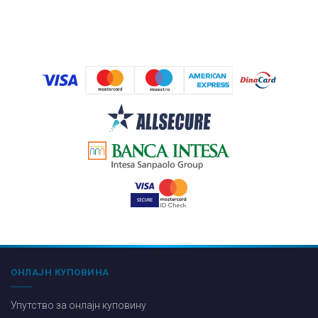
ОНЛАЈН КУПОВИНА
Упутство за онлајн куповину